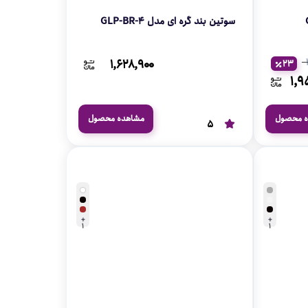
سوتین بند گره ای مدل GLP-BR-4
۱,۶۲۸,۹۰۰
23
۱,۹
ه محصول
مشاهده محصول
5
+
+
1
1