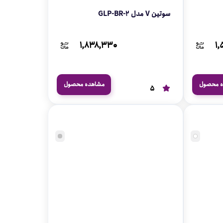
سوتین V مدل GLP-BR-2
۱,۸۳۸,۳۳۰
۱,
ه محصول
مشاهده محصول
5