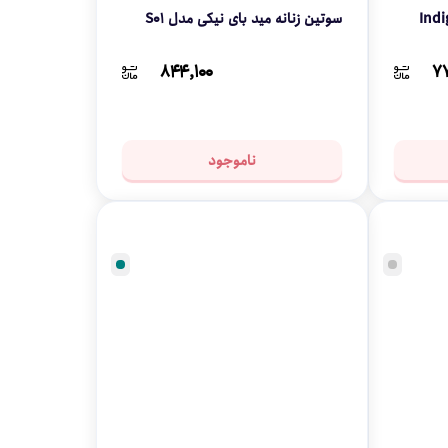
ه میرافشن مدل Indigo
سوتین زنانه مید بای نیکی مدل S01
۸۴۴,۱۰۰
۷
ناموجود