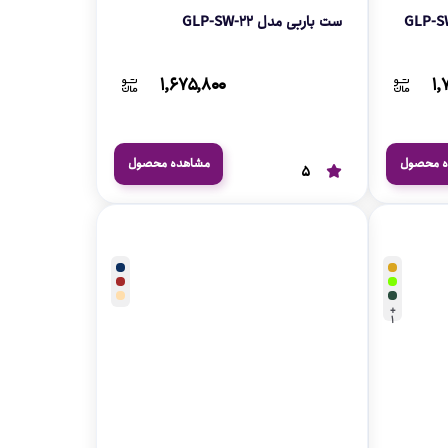
ست باربی مدل GLP-SW-22
۱,۶۷۵,۸۰۰
۱,
ه محصول
مشاهده محصول
5
+
1