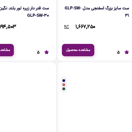
ست سایز بزرگ اسفنجی مدل GLP-SW-
ست فنر دار زیره تور بلند 
GLP-SW-30
31
۱۹۴,۵۰۳
۱,۶۶۷,۲۵۰
مشاهده محصول
مشاهد
5
5