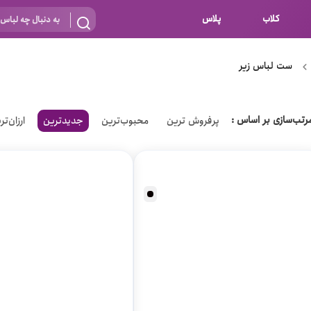
کلاب
پلاس
بارداری
 اساس نوع
ست لباس زیر
شیردهی
بر اساس جنس
نه
رتب‌سازی بر اساس :
پرفروش ترین
محبوب‌ترین
جدیدترین
ارزان‌تر
 ای
پنبه ای (نخی)
پلی استر
د
گیپور
و باز
الاستین
پلی آمید
گل
نایلون
ساتن