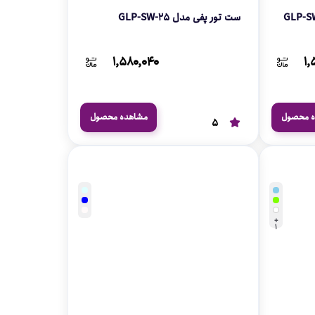
ار هارنس دار مدل GLP-SW-
ست تور پفی مدل GLP-SW-25
۱,۵۸۰,۰۴۰
۱,
ه محصول
مشاهده محصول
5
+
1