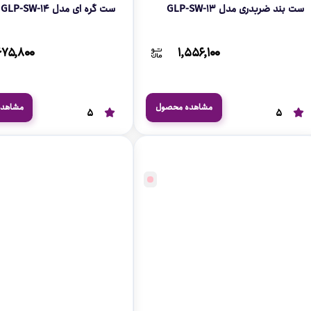
ست بند ضربدری مدل GLP-SW-13
ست گره ای مدل GLP-SW-14
۶۷۵,۸۰۰
۱,۵۵۶,۱۰۰
مشاهده محصول
مشاهد
5
5