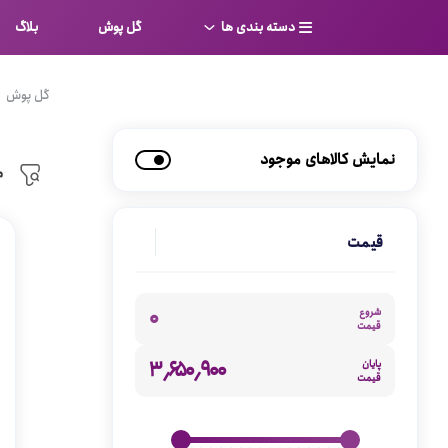
دسته بندی ها
گل پوش
بلاگ
سوتین
بر
گل پوش
کامل
شورت
نمایش کالاهای موجود
نیم ت
م
ست لباس زیر
قفسه
لباس خواب
توری
قیمت
بی بن
بادی
از جل
۰
شروع
قیمت
بیکینی
برالت
۳٬۶۵۰٬۹۰۰
پایان
تراین
قیمت
مایو
پلانج
کاستوم