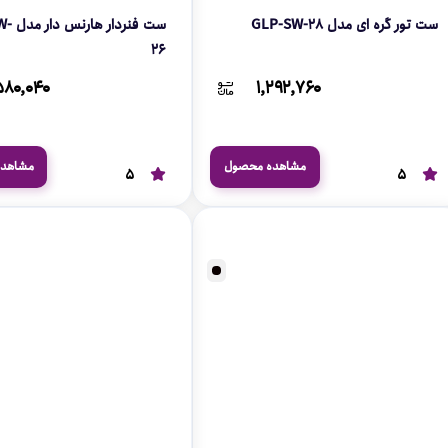
ست تور گره ای مدل GLP-SW-28
ست فنرد
26
۵۸۰,۰۴۰
۱,۲۹۲,۷۶۰
مشاهده محصول
مشاهد
5
5