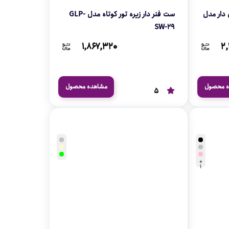
نگین دار مدل
ست فنر دار زیره تور کوتاه مدل GLP-
SW-29
۱,۸۶۷,۳۲۰
۲,
ه محصول
مشاهده محصول
5
+
1