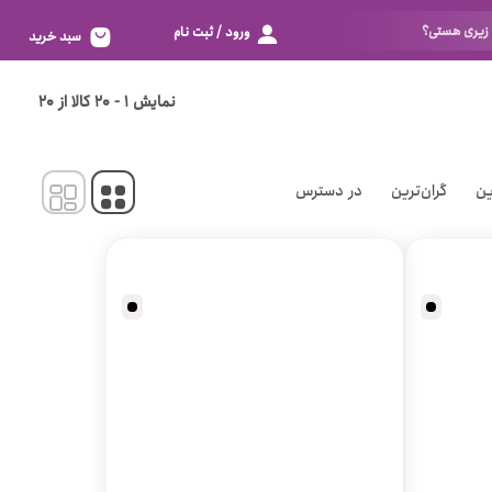
ورود / ثبت نام
سبد خرید
تور
بزرگ 80
نمایش
1
-
20
کالا از
20
اسپاندکس
خیلی بزرگ 85
الاستانه
خیلی خیلی بزرگ 90
ین
گران‌ترین
در دسترس
دانتل
زیادی خیلی بزرگ 95
خوش به حالت 100
بر اساس سایز
نگم برات 105
فری سایز
خیلی خیلی کوچک 60
خیلی کوچک 65
کوچک 70
متوسط 75