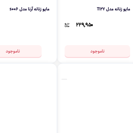
مایو زنانه مدل T127
مایو زنانه آرنا مدل s006
۲۲۹,۹۵۰
ناموجود
ناموجود