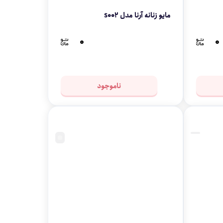
مایو زنانه آرنا مدل s002
۰
۰
ناموجود