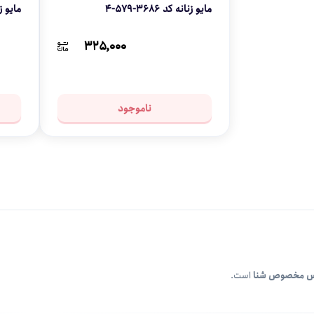
مایو زنانه کد 3686-579-4
مایو زنا
۳۲۵,۰۰۰
ناموجود
س مخصوص شنا
است.
انسوی است و بعدها وارد زبان فارسی شده است.
اف مصنوعی و بادوام
ساخته می‌شوند.