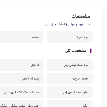
مشخصات
ست شورت و سوتین زنانه نُجَبا مدل بندی
نوع طرح
ساده
مشخصات کلی
نوع ست لباس زیر
فانتزی
جنس پارچه
پنبه ای (نخی)
سایز ست لباس زیر
60، 65، 70، 75، فری سایز
رنگ
چند رنگ، سفید مشکی، مشکی 