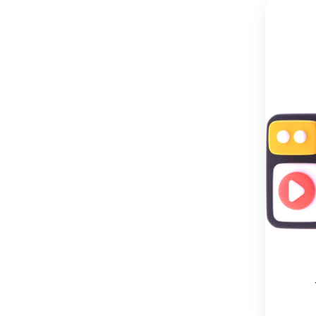
نگهداری
:
شستشو
با
دست
و
در
دمای
پایین