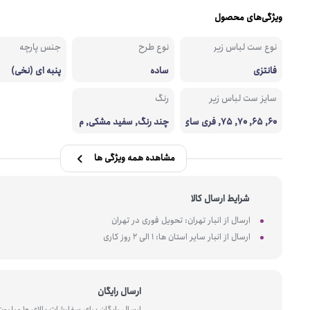
ویژگی‌های محصول
نوع ست لباس زیر
نوع طرح
جنس پارچه
فانتزی
ساده
پنبه ای (نخی)
سایز ست لباس زیر
رنگ
60, 65, 70, 75, فری سای
چند رنگ, سفید مشکی, م
ز
شکی قرمز
مشاهده همه ویژگی ها
شرایط ارسال کالا
ارسال از انبار تهران: تحویل فوری در تهران
ارسال از انبار سایر استان ها: 1 الی 2 روز کاری
ارسال رایگان
ارسال رایگان برای سفارشات بالای 10 میل