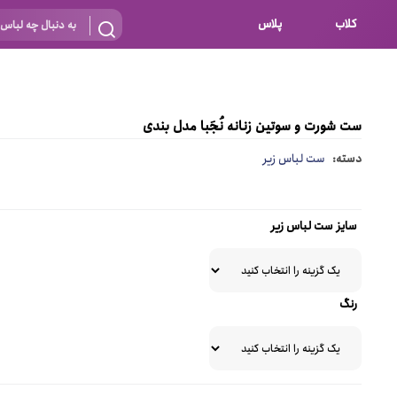
کلاب
پلاس
بارداری
 اساس نوع
شیردهی
ست شورت و سوتین زنانه نُجَبا مدل بندی
بر اساس جنس
نه
دسته:
ست لباس زیر
 ای
پنبه ای (نخی)
پلی استر
سایز ست لباس زیر
د
گیپور
و باز
الاستین
رنگ
پلی آمید
گل
نایلون
ساتن