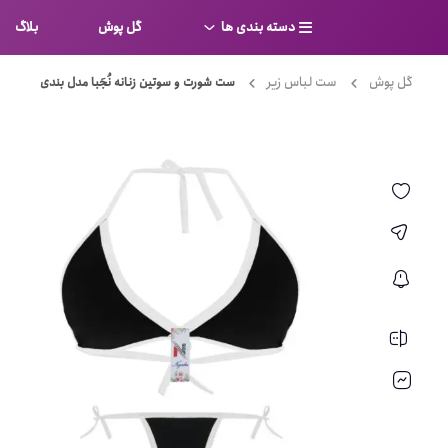
دسته بندی ها
گل پوش
بلاگ
گل پوش
ست لباس زیر
ست شورت و سوتین زنانه نُجَبا مدل بندی
سوتین
بر
کامل
شورت
نیم ت
ست لباس زیر
قفسه
لباس خواب
توری
بی بن
بادی
از جل
بیکینی
برالت
تراین
مایو
پلانج
کاستوم