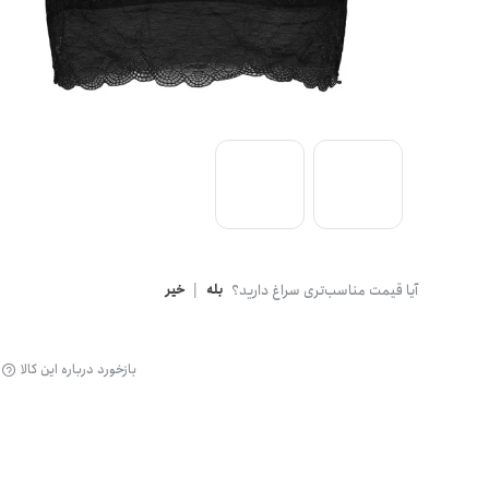
گن
آیا قیمت مناسب‌تری سراغ دارید؟
بله
|
خیر
بازخورد درباره این کالا