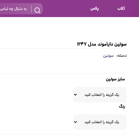
کلاب
پلاس
بارداری
 اساس نوع
شیردهی
سوتین دایاموند مدل 1247
بر اساس جنس
نه
دسته:
سوتین
 ای
پنبه ای (نخی)
پلی استر
سایز سوتین
د
گیپور
و باز
الاستین
رنگ
پلی آمید
گل
نایلون
ساتن