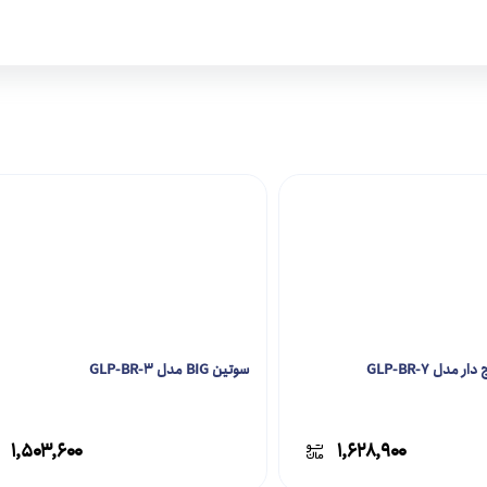
مدل GLP-BR-7
سوتین BIG مدل GLP-BR-3
۱,۵۰۳,۶۰۰
۱,۶۲۸,۹۰۰