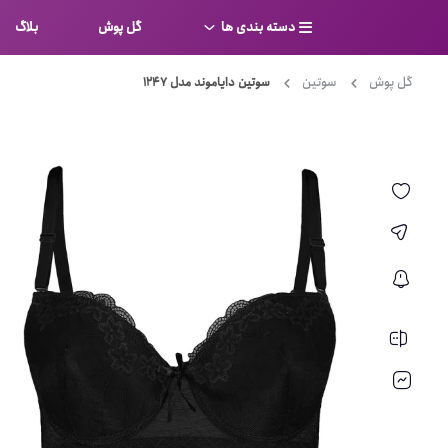
دسته بندی ها
گل پوش
بلاگ
گل پوش
سوتین
سوتین دایاموند مدل 1247
سوتین
بر
کامل
شورت
نیم ت
ست لباس زیر
قفسه
لباس خواب
توری
بی بن
بادی
از جل
بیکینی
برالت
تراین
مایو
پلانج
کاستوم