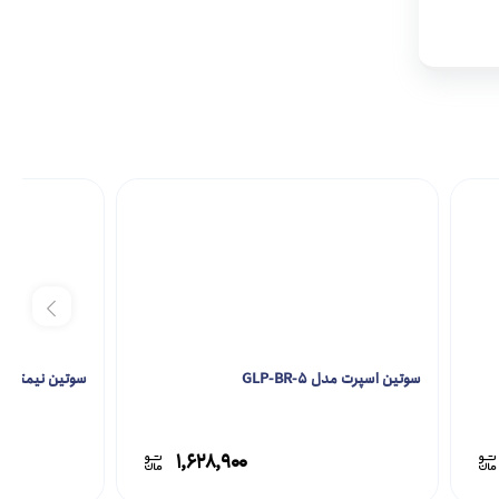
سوتین اسپرت مدل GLP-BR-5
سوتین نیمتنه مدل R-1
۱,۶۲۸,۹۰۰