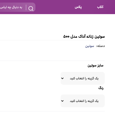
کلاب
پلاس
بارداری
 اساس نوع
شیردهی
سوتین زنانه آداک مدل 500
بر اساس جنس
نه
دسته:
سوتین
 ای
پنبه ای (نخی)
پلی استر
سایز سوتین
د
گیپور
و باز
الاستین
رنگ
پلی آمید
گل
نایلون
ساتن