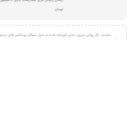
تومان
هشدار : گل پوشی عزیزم، جنس فروخته شده به دلیل مسائل بهداشتی قابل مرجو
باشد، لطفا در خرید آن دقت و در صورت سوال یا مشاوره سایزبندی یا جنس پارچه
قبل از ثبت سفارش با کارشناسان فروش در ارتباط باشید.
روش های پرداخت
ضمانت بازگشت وجه