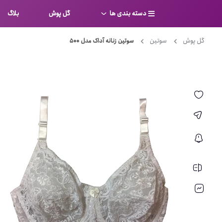
دسته بندی ها
گل پوش
بلاگ
گل پوش
سوتین
سوتین زنانه آداک مدل 500
سوتین
بر
کامل
شورت
نیم ت
ست لباس زیر
قفسه
لباس خواب
توری
بی بن
بادی
از جل
بیکینی
برالت
تراین
مایو
پلانج
کاستوم