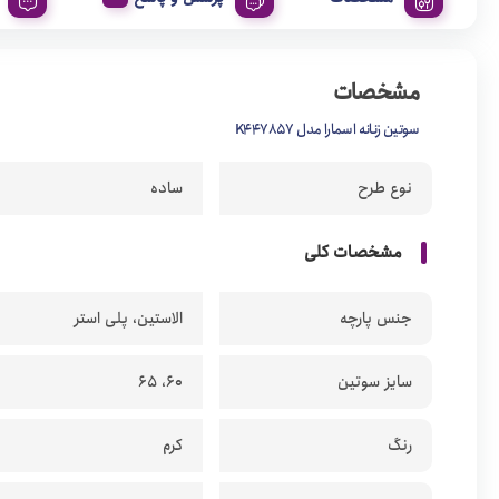
مشخصات
سوتین زنانه اسمارا مدل K447857
نوع طرح
ساده
مشخصات کلی
جنس پارچه
الاستین، پلی استر
سایز سوتین
60، 65
رنگ
کرم