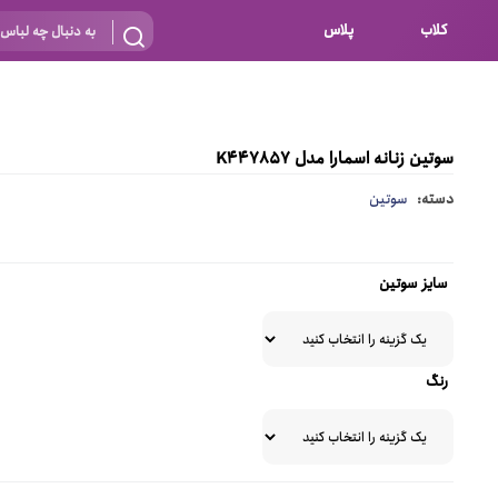
کلاب
پلاس
بارداری
 اساس نوع
شیردهی
سوتین زنانه اسمارا مدل K447857
بر اساس جنس
نه
دسته:
سوتین
 ای
پنبه ای (نخی)
پلی استر
سایز سوتین
د
گیپور
و باز
الاستین
رنگ
پلی آمید
گل
نایلون
ساتن