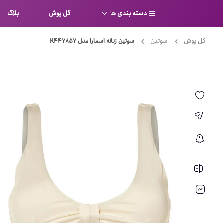
دسته بندی ها
گل پوش
بلاگ
گل پوش
سوتین
سوتین زنانه اسمارا مدل K447857
سوتین
بر
کامل
شورت
نیم ت
ست لباس زیر
قفسه
لباس خواب
توری
بی بن
بادی
از جل
بیکینی
برالت
تراین
مایو
پلانج
کاستوم