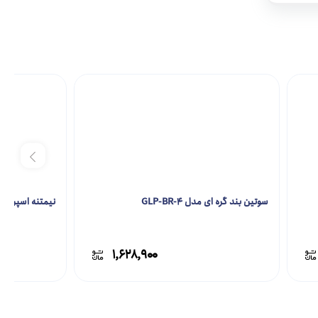
سوتین بند گره ای مدل GLP-BR-4
نیمتنه اسپرت مدل R-6
۱,۶۲۸,۹۰۰