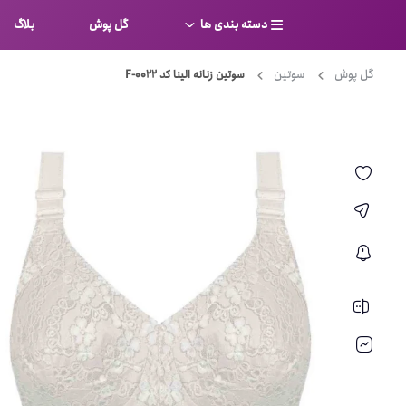
دسته بندی ها
گل پوش
بلاگ
گل پوش
سوتین
سوتین زنانه الینا کد F-0022
سوتین
بر
کامل
شورت
نیم ت
ست لباس زیر
قفسه
لباس خواب
توری
بی بن
بادی
از جل
بیکینی
برالت
تراین
مایو
پلانج
کاستوم