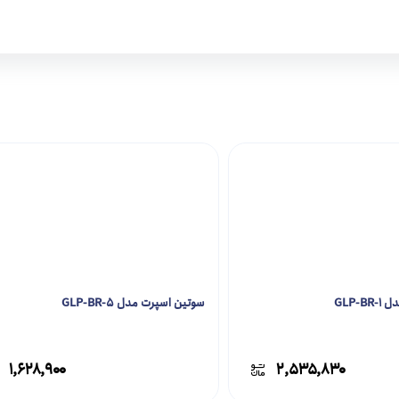
GLP-
سوتین اسپرت مدل GLP-BR-5
۱,۶۲۸,۹۰۰
۲,۵۳۵,۸۳۰