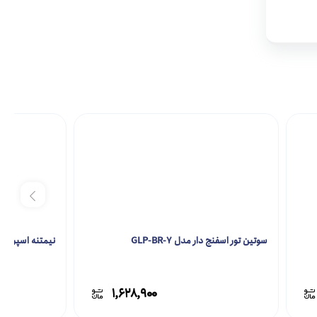
سوتین تور اسفنج دار مدل GLP-BR-7
نیمتنه اسپرت مدل R-6
۱,۶۲۸,۹۰۰