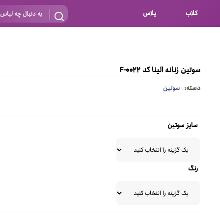
کلاب
پلاس
بارداری
 اساس نوع
شیردهی
سوتین زنانه الینا کد F-0022
بر اساس جنس
نه
دسته:
سوتین
 ای
پنبه ای (نخی)
پلی استر
سایز سوتین
د
گیپور
و باز
الاستین
رنگ
پلی آمید
گل
نایلون
ساتن