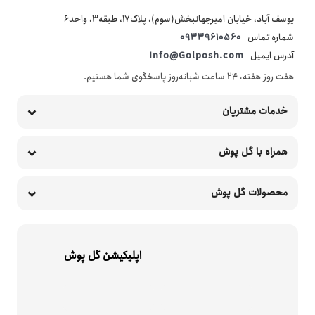
یوسف آباد، خیابان امیرجهانبخش(سوم)، پلاک17، طبقه3، واحد6
شماره تماس
09339610560
آدرس ایمیل
Info@Golposh.com
هفت روز هفته، ۲۴ ساعت شبانه‌روز پاسخگوی شما هستیم.
خدمات مشتریان
همراه با گل پوش
محصولات گل پوش
اپلیکیشن گل پوش