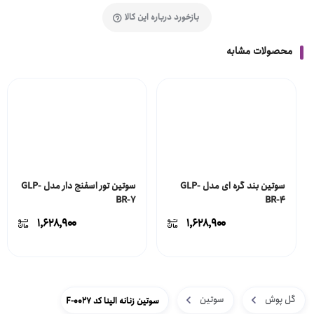
بازخورد درباره این کالا
محصولات مشابه
سوتین بند گره ای مدل GLP-
سوتین تور اسفنج دار مدل GLP-
BR-7
BR-4
۱,۶۲۸,۹۰۰
۱,۶۲۸,۹۰۰
گل پوش
سوتین
سوتین زنانه الینا کد F-0027