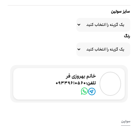
سایز سوتین
رنگ
خانم بهروزی فر
تلفن:
09339610560
سوتین