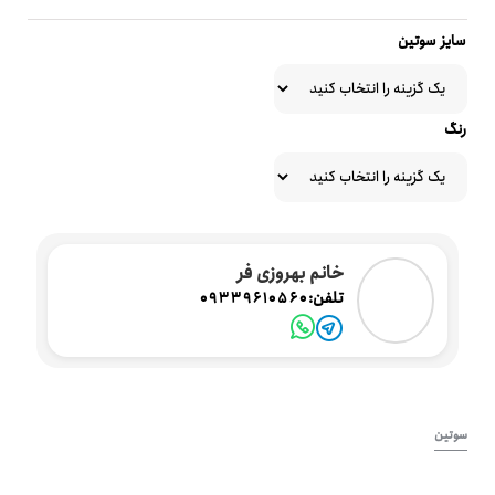
سایز سوتین
رنگ
خانم بهروزی فر
تلفن:
09339610560
سوتین