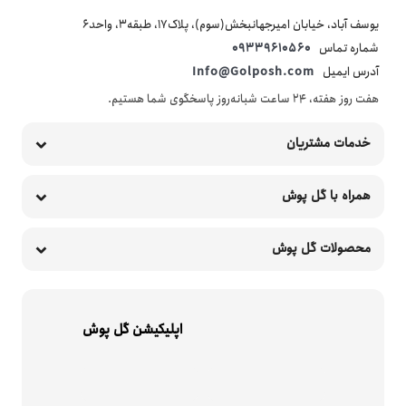
یوسف آباد، خیابان امیرجهانبخش(سوم)، پلاک17، طبقه3، واحد6
شماره تماس
09339610560
آدرس ایمیل
Info@Golposh.com
هفت روز هفته، ۲۴ ساعت شبانه‌روز پاسخگوی شما هستیم.
خدمات مشتریان
همراه با گل پوش
محصولات گل پوش
اپلیکیشن گل پوش