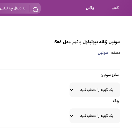
کلاب
پلاس
بارداری
 اساس نوع
شیردهی
سوتین زنانه بیوتیفول باتمز مدل S08
بر اساس جنس
نه
دسته:
سوتین
 ای
پنبه ای (نخی)
پلی استر
سایز سوتین
د
گیپور
و باز
الاستین
رنگ
پلی آمید
گل
نایلون
ساتن