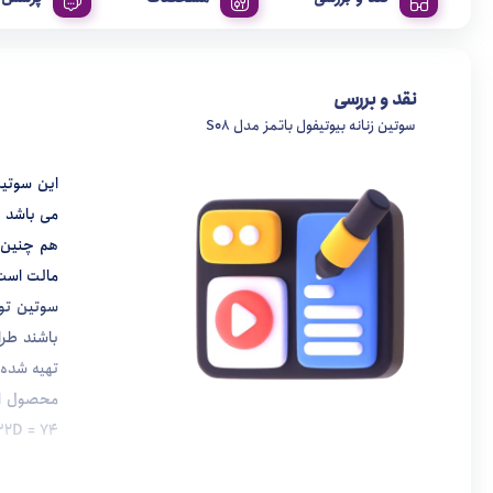
نقد و بررسی
سوتین زنانه بیوتیفول باتمز مدل S08
می باشد .
هم چنین ،
مالت است.
سوتین تو
تهیه شده 
محصول انگ
32D = 74