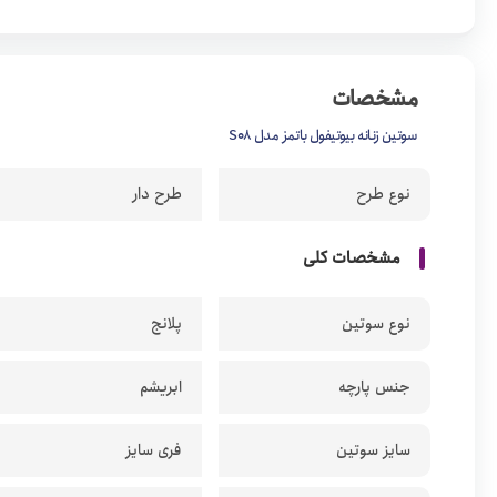
مشخصات
سوتین زنانه بیوتیفول باتمز مدل S08
نوع طرح
طرح دار
مشخصات کلی
نوع سوتین
پلانج
جنس پارچه
ابریشم
سایز سوتین
فری سایز