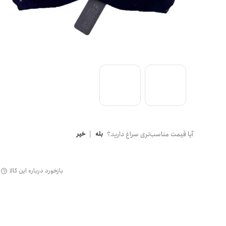
گن
آیا قیمت مناسب‌تری سراغ دارید؟
بله
|
خیر
بازخورد درباره این کالا