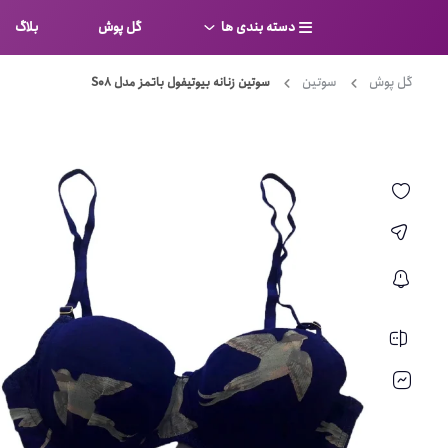
دسته بندی ها
گل پوش
بلاگ
گل پوش
سوتین
سوتین زنانه بیوتیفول باتمز مدل S08
سوتین
بر
کامل
شورت
نیم ت
ست لباس زیر
قفسه
لباس خواب
توری
بی بن
بادی
از جل
بیکینی
برالت
تراین
مایو
پلانج
کاستوم