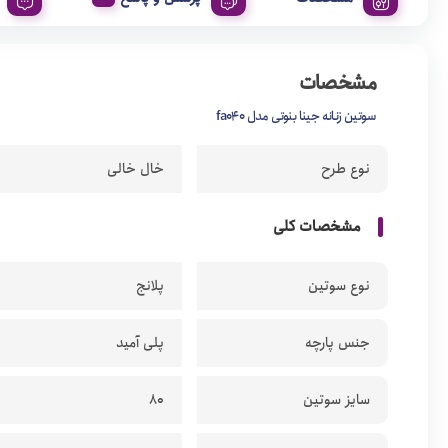
مشخصات
سوتین زنانه جینا بنوتی مدل fa040
نوع طرح
خال خالی
مشخصات کلی
نوع سوتین
پلانج
جنس پارچه
پلی آمید
سایز سوتین
80