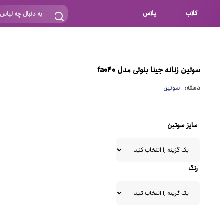
کلاب
پلاس
بارداری
 اساس نوع
شیردهی
سوتین زنانه جینا بنوتی مدل fa040
بر اساس جنس
نه
دسته:
سوتین
 ای
پنبه ای (نخی)
پلی استر
سایز سوتین
د
گیپور
و باز
الاستین
رنگ
پلی آمید
گل
نایلون
ساتن