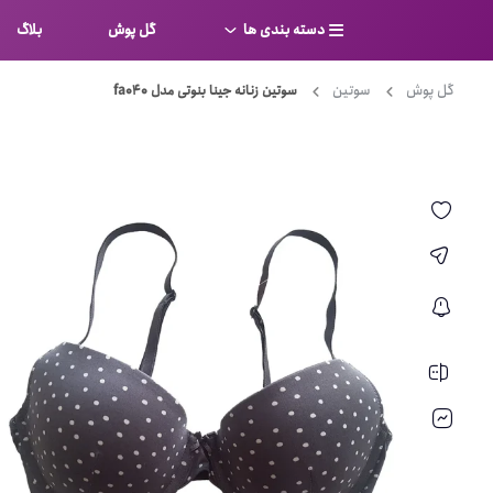
دسته بندی ها
گل پوش
بلاگ
گل پوش
سوتین
سوتین زنانه جینا بنوتی مدل fa040
سوتین
بر
کامل
شورت
نیم ت
ست لباس زیر
قفسه
لباس خواب
توری
بی بن
بادی
از جل
بیکینی
برالت
تراین
مایو
پلانج
کاستوم