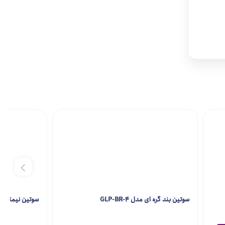
سوتین بند گره ای مدل GLP-BR-4
سوتین نیمتنه مدل R-1