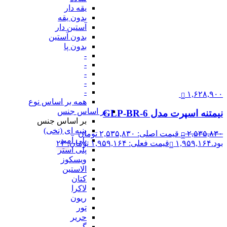
یقه دار
بدون یقه
آستین دار
بدون آستین
بدون پا
-
-
-
-
-
۱,۶۲۸,۹۰۰
همه بر اساس نوع
بر اساس جنس
نیمتنه اسپرت مدل GLP-BR-6
بر اساس جنس
پنبه ای (نخی)
۲,۵۳۵,۸۳۰
قیمت اصلی: ۲,۵۳۵,۸۳۰ تومان
پلی آمید
بود.
۱,۹۵۹,۱۶۴
قیمت فعلی: ۱,۹۵۹,۱۶۴ تومان.
۲۳
پلی استر
ویسکوز
الاستین
کتان
لاکرا
ریون
تور
حریر
گیپور