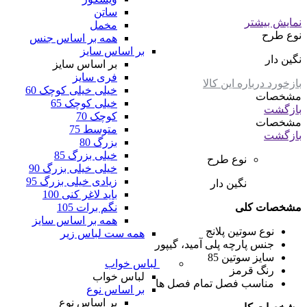
ساتن
نمایش بیشتر
مخمل
نوع طرح
همه بر اساس جنس
بر اساس سایز
نگین دار
بر اساس سایز
فری سایز
بازخورد درباره این کالا
خیلی خیلی کوچک 60
مشخصات
خیلی کوچک 65
بازگشت
کوچک 70
مشخصات
متوسط 75
بازگشت
بزرگ 80
خیلی بزرگ 85
نوع طرح
خیلی خیلی بزرگ 90
زیادی خیلی بزرگ 95
نگین دار
باید لاغر کنی 100
نگم برات 105
مشخصات کلی
همه بر اساس سایز
نوع سوتین
پلانج
همه ست لباس زیر
جنس پارچه
پلی آمید، گیپور
سایز سوتین
85
لباس خواب
رنگ
قرمز
لباس خواب
مناسب فصل
تمام فصل ها
بر اساس نوع
بر اساس نوع