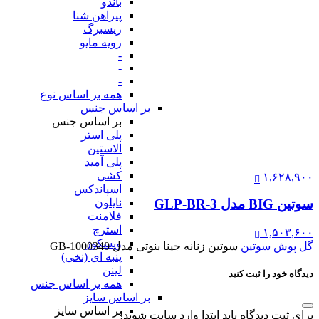
باندو
پیراهن شنا
ریسبرگ
رویه مایو
-
-
-
همه بر اساس نوع
بر اساس جنس
بر اساس جنس
پلی استر
الاستین
پلی آمید
کشی
۱,۶۲۸,۹۰۰
اسپاندکس
نایلون
سوتین BIG مدل GLP-BR-3
فلامنت
استرچ
۱,۵۰۳,۶۰۰
ویسکوز
گل پوش
سوتین
سوتین زنانه جینا بنوتی مدل GB-1000340
پنبه ای (نخی)
لینن
دیدگاه خود را ثبت کنید
همه بر اساس جنس
بر اساس سایز
بر اساس سایز
برای ثبت دیدگاه باید ابتدا وارد سایت شوید!