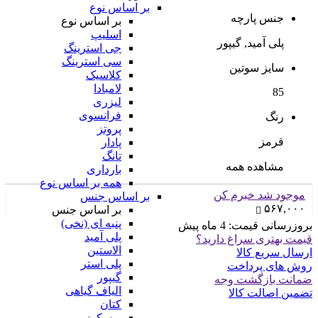
بر اساس نوع
جنس پارچه
بر اساس نوع
اسلیپ
پلی آمید, گیپور
جی استرینگ
سی استرینگ
سایز سوتین
کلاسیک
لامبادا
85
لیزری
فرانسوی
رنگ
پروتز
قرمز
پادار
تانگ
مشاهده همه
بارداری
همه بر اساس نوع
موجود شد خبرم کن
بر اساس جنس
۵۶۷,۰۰۰
بر اساس جنس
پنبه ای (نخی)
بروزرسانی قیمت:
4 ماه پیش
پلی آمید
قیمت بهتری سراغ دارید؟
الاستین
ارسال سریع کالا
پلی استر
روش های پرداخت
گیپور
ضمانت بازگشت وجه
الیاف گیاهی
تضمین اصالت کالا
کتان
ویسکوز