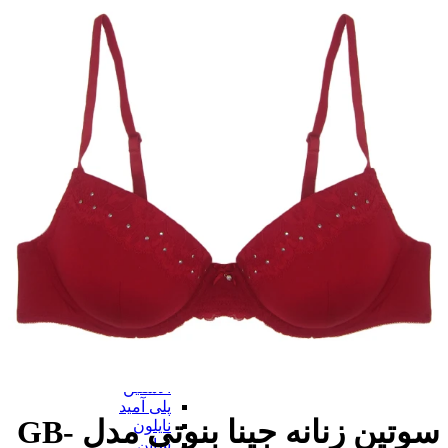
سوتین
بر اساس نوع
بر اساس نوع
کامل
نیم تنه
قفسه ای
توری
بی بند
از جلو باز
برالت
تراینگل
پلانج
بارداری
شیردهی
همه بر اساس نوع
بر اساس جنس
بر اساس جنس
پنبه ای (نخی)
پلی استر
گیپور
الاستین
پلی آمید
سوتین زنانه جینا بنوتی مدل GB-
نایلون
ساتن