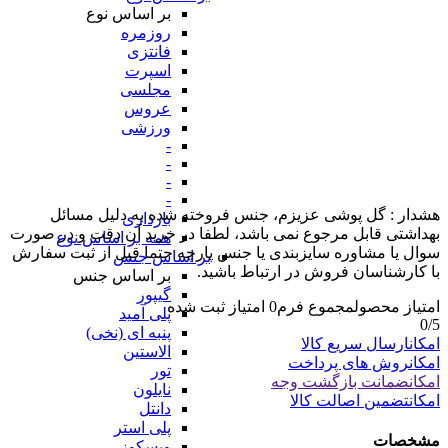
بر اساس نوع
روزمره
فانتزی
اسپرت
مجلسی
عروس
ورزشی
-
-
-
-
هشدار : گل پوشی عزیزم، جنس فروخته شده به دلیل مسائل
بارداری
بهداشتی قابل مرجوع نمی باشد، لطفا در خرید آن دقت و در صورت
همه بر اساس نوع
سوال یا مشاوره سایزبندی یا جنس پارچه حتما قبل از ثبت سفارش
بر اساس جنس
با کارشناسان فروش در ارتباط باشید.
بر اساس جنس
گیپور
امتیاز محصول
مجموع فرم
0
امتیاز ثبت شده
پلی آمید
0
/5
پنبه ای (نخی)
امکان
ارسال سریع کالا
الاستین
امکان
روش های پرداخت
تور
امکان
ضمانت بازگشت وجه
نایلون
امکان
تضمین اصالت کالا
دانتل
پلی استر
مشخصات
ویسکوز