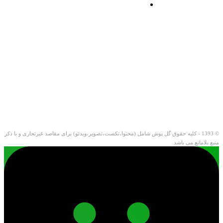
© 1393 - کلیه حقوق گل پوش شامل (محتوا،تکست،تصویر،ویدئو) برای مقاصد غیرتجاری و با ذکر
منبع بلامانع می باشد.