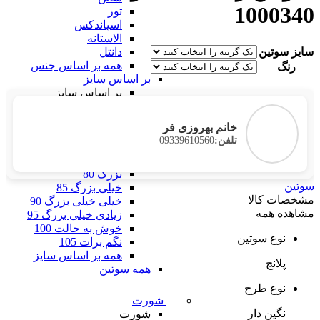
1000340
تور
اسپاندکس
الاستانه
سایز سوتین
دانتل
همه بر اساس جنس
رنگ
بر اساس سایز
بر اساس سایز
فری سایز
خیلی خیلی کوچک 60
خانم بهروزی فر
خیلی کوچک 65
09339610560
تلفن:
کوچک 70
متوسط 75
بزرگ 80
سوتین
خیلی بزرگ 85
مشخصات کالا
خیلی خیلی بزرگ 90
مشاهده همه
زیادی خیلی بزرگ 95
خوش به حالت 100
نوع سوتین
نگم برات 105
همه بر اساس سایز
پلانج
همه سوتین
نوع طرح
شورت
نگین دار
شورت