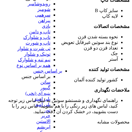
مشخصات کاپ
روبدوشامبر
شومیز
سایز کاپ
B
سرهمی
لایه کاپ
پیراهن
بادی
مشخصات اتصالات
تاپ و دامن
نحوه بسته شدن
قزن
تاپ و شلوارک
نوع بند سوتین
غیرقابل تعویض
تاپ و شورت
تعداد قزن
دو قزن
تی شرت و شلوار
جک
تونیک و شلوار
آستر
نیم تنه و شلوارک
همه بر اساس نوع
مشخصات تولید کننده
بر اساس جنس
بر اساس جنس
کشور تولید کننده
آلمان
ساتن
گیپور
ملاحضات نگهداری
پنبه ای (نخی)
پلی استر
راهنمای نگهداری و شستشو سوتین
به لیبل لباس زیر توجه
پلی آمید
کنید، لباس های زیر رنگی را با هم نشویید، لباس زیر را با
تور
دست بشویید، در خشک کردن آن دقت نمایید.
حریر
الاستین
محصولات مشابه
ابریشم