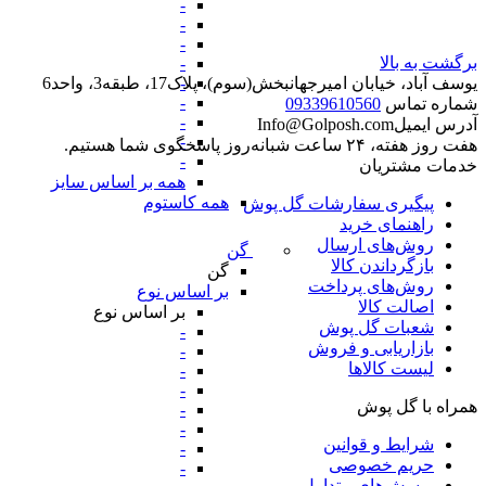
-
-
-
برگشت به بالا
-
-
یوسف آباد، خیابان امیرجهانبخش(سوم)، پلاک17، طبقه3، واحد6
-
شماره تماس
09339610560
-
آدرس ایمیل
Info@Golposh.com
-
هفت روز هفته، ۲۴ ساعت شبانه‌روز پاسخگوی شما هستیم.
-
خدمات مشتریان
همه بر اساس سایز
همه کاستوم
پیگیری سفارشات گل پوش
راهنمای خرید
روش‌های ارسال
گن
بازگرداندن کالا
گن
روش‌های پرداخت
بر اساس نوع
اصالت کالا
بر اساس نوع
شعبات گل پوش
-
بازاریابی و فروش
-
لیست کالاها
-
-
همراه با گل پوش
-
-
شرایط و قوانین
-
حریم خصوصی
-
پرسش‌های متداول