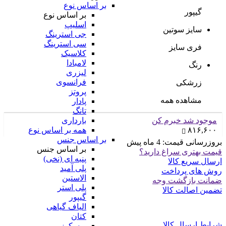
بر اساس نوع
گیپور
بر اساس نوع
اسلیپ
سایز سوتین
جی استرینگ
سی استرینگ
فری سایز
کلاسیک
لامبادا
رنگ
لیزری
فرانسوی
زرشکی
پروتز
مشاهده همه
پادار
تانگ
موجود شد خبرم کن
بارداری
۸۱۶,۶۰۰
همه بر اساس نوع
بر اساس جنس
بروزرسانی قیمت:
4 ماه پیش
بر اساس جنس
قیمت بهتری سراغ دارید؟
پنبه ای (نخی)
ارسال سریع کالا
پلی آمید
روش های پرداخت
الاستین
ضمانت بازگشت وجه
پلی استر
تضمین اصالت کالا
گیپور
الیاف گیاهی
کتان
شرایط ارسال کالا
ویسکوز