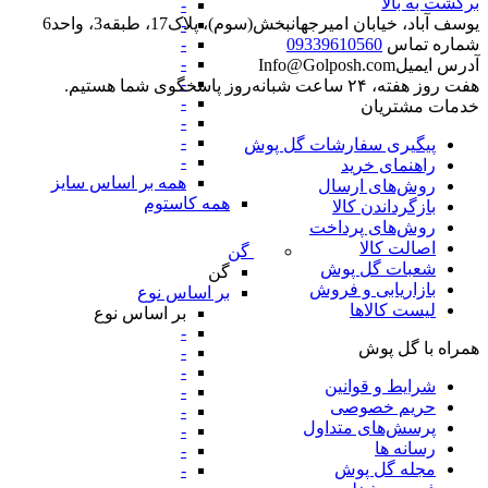
برگشت به بالا
-
یوسف آباد، خیابان امیرجهانبخش(سوم)، پلاک17، طبقه3، واحد6
-
-
شماره تماس
09339610560
-
آدرس ایمیل
Info@Golposh.com
-
هفت روز هفته، ۲۴ ساعت شبانه‌روز پاسخگوی شما هستیم.
-
خدمات مشتریان
-
-
پیگیری سفارشات گل پوش
-
راهنمای خرید
همه بر اساس سایز
روش‌های ارسال
همه کاستوم
بازگرداندن کالا
روش‌های پرداخت
اصالت کالا
گن
شعبات گل پوش
گن
بازاریابی و فروش
بر اساس نوع
لیست کالاها
بر اساس نوع
-
همراه با گل پوش
-
-
شرایط و قوانین
-
حریم خصوصی
-
پرسش‌های متداول
-
رسانه ها
-
مجله گل پوش
-