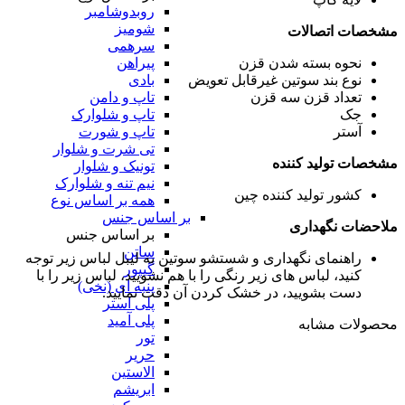
روبدوشامبر
شومیز
مشخصات اتصالات
سرهمی
پیراهن
نحوه بسته شدن
قزن
بادی
نوع بند سوتین
غیرقابل تعویض
تاپ و دامن
تعداد قزن
سه قزن
تاپ و شلوارک
جک
تاپ و شورت
آستر
تی شرت و شلوار
مشخصات تولید کننده
تونیک و شلوار
نیم تنه و شلوارک
کشور تولید کننده
چین
همه بر اساس نوع
بر اساس جنس
ملاحضات نگهداری
بر اساس جنس
ساتن
راهنمای نگهداری و شستشو سوتین
به لیبل لباس زیر توجه
گیپور
کنید، لباس های زیر رنگی را با هم نشویید، لباس زیر را با
پنبه ای (نخی)
دست بشویید، در خشک کردن آن دقت نمایید.
پلی استر
پلی آمید
محصولات مشابه
تور
حریر
الاستین
ابریشم