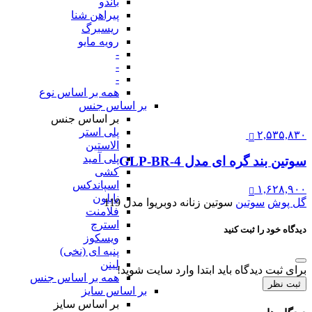
باندو
پیراهن شنا
ریسبرگ
رویه مایو
-
-
-
همه بر اساس نوع
بر اساس جنس
بر اساس جنس
پلی استر
۲,۵۳۵,۸۳۰
الاستین
پلی آمید
سوتین بند گره ای مدل GLP-BR-4
کشی
اسپاندکس
۱,۶۲۸,۹۰۰
نایلون
گل پوش
سوتین
سوتین زنانه دوبریوا مدل 119
فلامنت
استرچ
دیدگاه خود را ثبت کنید
ویسکوز
پنبه ای (نخی)
لینن
برای ثبت دیدگاه باید ابتدا وارد سایت شوید!
همه بر اساس جنس
ثبت نظر
بر اساس سایز
بر اساس سایز