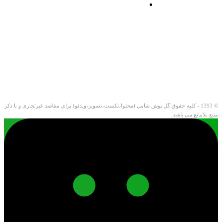
© 1393 - کلیه حقوق گل پوش شامل (محتوا،تکست،تصویر،ویدئو) برای مقاصد غیرتجاری و با ذکر
منبع بلامانع می باشد.