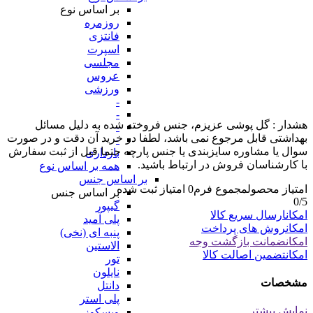
بر اساس نوع
روزمره
فانتزی
اسپرت
مجلسی
عروس
ورزشی
-
-
هشدار : گل پوشی عزیزم، جنس فروخته شده به دلیل مسائل
-
بهداشتی قابل مرجوع نمی باشد، لطفا در خرید آن دقت و در صورت
-
سوال یا مشاوره سایزبندی یا جنس پارچه حتما قبل از ثبت سفارش
بارداری
با کارشناسان فروش در ارتباط باشید.
همه بر اساس نوع
بر اساس جنس
امتیاز محصول
مجموع فرم
0
امتیاز ثبت شده
بر اساس جنس
0
/5
گیپور
امکان
ارسال سریع کالا
پلی آمید
امکان
روش های پرداخت
پنبه ای (نخی)
امکان
ضمانت بازگشت وجه
الاستین
امکان
تضمین اصالت کالا
تور
نایلون
مشخصات
دانتل
پلی استر
نمایش بیشتر
ویسکوز