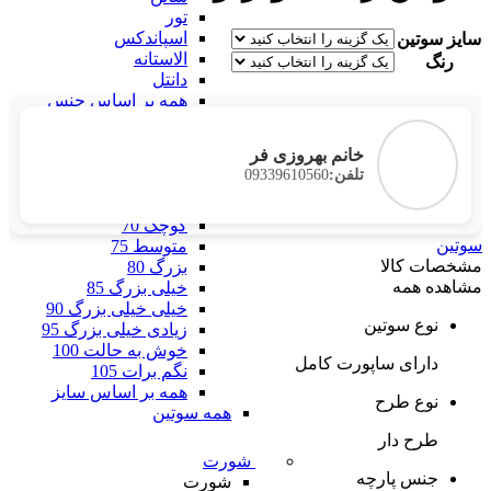
تور
اسپاندکس
سایز سوتین
الاستانه
رنگ
دانتل
همه بر اساس جنس
بر اساس سایز
بر اساس سایز
خانم بهروزی فر
فری سایز
09339610560
تلفن:
خیلی خیلی کوچک 60
خیلی کوچک 65
کوچک 70
سوتین
متوسط 75
مشخصات کالا
بزرگ 80
مشاهده همه
خیلی بزرگ 85
خیلی خیلی بزرگ 90
نوع سوتین
زیادی خیلی بزرگ 95
خوش به حالت 100
دارای ساپورت کامل
نگم برات 105
همه بر اساس سایز
نوع طرح
همه سوتین
طرح دار
شورت
جنس پارچه
شورت