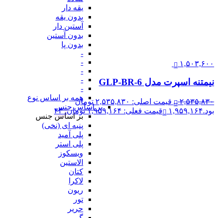
یقه دار
بدون یقه
آستین دار
بدون آستین
بدون پا
-
-
۱,۵۰۳,۶۰۰
-
-
نیمتنه اسپرت مدل GLP-BR-6
-
همه بر اساس نوع
۲,۵۳۵,۸۳۰
قیمت اصلی: ۲,۵۳۵,۸۳۰ تومان
بر اساس جنس
بود.
۱,۹۵۹,۱۶۴
قیمت فعلی: ۱,۹۵۹,۱۶۴ تومان.
۲۳
بر اساس جنس
پنبه ای (نخی)
پلی آمید
پلی استر
ویسکوز
الاستین
کتان
لاکرا
ریون
تور
حریر
گیپور