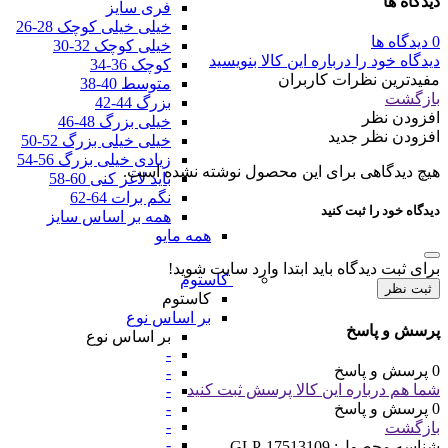
دیدگاه ها
فری سایز
خیلی خیلی کوچک 28-26
0 دیدگاه ها
خیلی کوچک 32-30
دیدگاه خود را درباره این کالا بنویسید
کوچک 36-34
مفیدترین نظرات کاربران
متوسط 40-38
بازگشت
بزرگ 44-42
افزودن نظر
خیلی بزرگ 48-46
افزودن نظر جدید
خیلی خیلی بزرگ 52-50
زیادی خیلی بزرگ 56-54
هیچ دیدگاهی برای این محصول نوشته نشده است.
باید لاغر کنی 60-58
نگم برات 64-62
دیدگاه خود را ثبت کنید
همه بر اساس سایز
همه مایو
برای ثبت دیدگاه باید ابتدا وارد سایت شوید!
کاستوم
ثبت نظر
کاستوم
بر اساس نوع
پرسش و پاسخ
بر اساس نوع
-
0 پرسش و پاسخ
-
شما هم درباره این کالا پرسش ثبت کنید
-
0 پرسش و پاسخ
-
-
بازگشت
-
شناسه محصول:
GLP-17513109