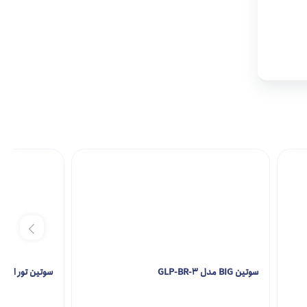
سوتین BIG مدل GLP-BR-3
سوتین تور اسفنج دار