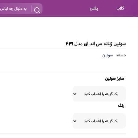
کلاب
پلاس
بارداری
 اساس نوع
شیردهی
سوتین زنانه سی اند ای مدل 431
بر اساس جنس
نه
دسته:
سوتین
 ای
پنبه ای (نخی)
پلی استر
سایز سوتین
د
گیپور
و باز
الاستین
رنگ
پلی آمید
گل
نایلون
ساتن