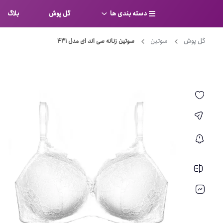
دسته بندی ها
گل پوش
بلاگ
گل پوش
سوتین
سوتین زنانه سی اند ای مدل 431
سوتین
بر
کامل
شورت
نیم ت
ست لباس زیر
قفسه
لباس خواب
توری
بی بن
بادی
از جل
بیکینی
برالت
تراین
مایو
پلانج
کاستوم