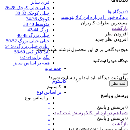
دیدگاه ها
فری سایز
خیلی خیلی کوچک 28-26
0 دیدگاه ها
خیلی کوچک 32-30
دیدگاه خود را درباره این کالا بنویسید
کوچک 36-34
مفیدترین نظرات کاربران
متوسط 40-38
بازگشت
بزرگ 44-42
افزودن نظر
خیلی بزرگ 48-46
افزودن نظر جدید
خیلی خیلی بزرگ 52-50
زیادی خیلی بزرگ 56-54
هیچ دیدگاهی برای این محصول نوشته نشده است.
باید لاغر کنی 60-58
نگم برات 64-62
دیدگاه خود را ثبت کنید
همه بر اساس سایز
همه مایو
برای ثبت دیدگاه باید ابتدا وارد سایت شوید!
کاستوم
ثبت نظر
کاستوم
بر اساس نوع
پرسش و پاسخ
بر اساس نوع
-
0 پرسش و پاسخ
-
شما هم درباره این کالا پرسش ثبت کنید
-
0 پرسش و پاسخ
-
بازگشت
-
-
شناسه محصول:
GLP-6098559