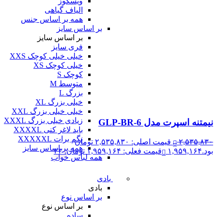
ویسکوز
الیاف گیاهی
همه بر اساس جنس
بر اساس سایز
بر اساس سایز
فری سایز
خیلی خیلی کوچک XXS
خیلی کوچک XS
کوچک S
متوسط M
بزرگ L
خیلی بزرگ XL
خیلی خیلی بزرگ XXL
زیادی خیلی بزرگ XXXL
نیمتنه اسپرت مدل GLP-BR-6
باید لاغر کنی XXXXL
نگم برات XXXXXL
۲,۵۳۵,۸۳۰
قیمت اصلی: ۲,۵۳۵,۸۳۰ تومان
همه بر اساس سایز
بود.
۱,۹۵۹,۱۶۴
قیمت فعلی: ۱,۹۵۹,۱۶۴ تومان.
۲۳
همه لباس خواب
بادی
بادی
بر اساس نوع
بر اساس نوع
ساده