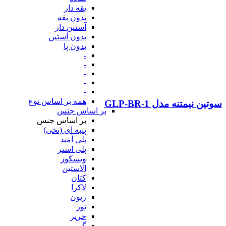
یقه دار
بدون یقه
آستین دار
بدون آستین
بدون پا
-
-
-
-
-
همه بر اساس نوع
سوتین نیمتنه مدل GLP-BR-1
بر اساس جنس
بر اساس جنس
پنبه ای (نخی)
پلی آمید
پلی استر
ویسکوز
الاستین
کتان
لاکرا
ریون
تور
حریر
گیپور