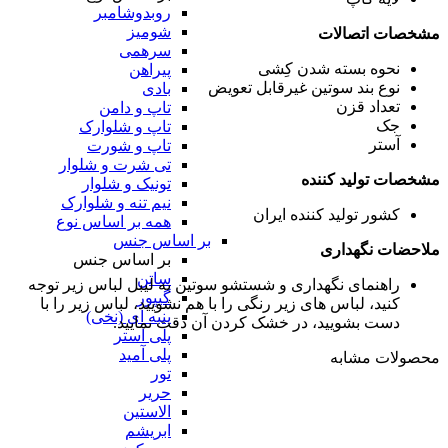
روبدوشامبر
شومیز
مشخصات اتصالات
سرهمی
نحوه بسته شدن
کِشی
پیراهن
نوع بند سوتین
غیرقابل تعویض
بادی
تعداد قزن
تاپ و دامن
جک
تاپ و شلوارک
آستر
تاپ و شورت
تی شرت و شلوار
مشخصات تولید کننده
تونیک و شلوار
نیم تنه و شلوارک
کشور تولید کننده
ایران
همه بر اساس نوع
بر اساس جنس
ملاحضات نگهداری
بر اساس جنس
ساتن
راهنمای نگهداری و شستشو سوتین
به لیبل لباس زیر توجه
گیپور
کنید، لباس های زیر رنگی را با هم نشویید، لباس زیر را با
پنبه ای (نخی)
دست بشویید، در خشک کردن آن دقت نمایید.
پلی استر
پلی آمید
محصولات مشابه
تور
حریر
الاستین
ابریشم