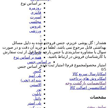
بر اساس نوع
روزمره
فانتزی
اسپرت
مجلسی
عروس
ورزشی
-
-
هشدار : گل پوشی عزیزم، جنس فروخته شده به دلیل مسائل
-
بهداشتی قابل مرجوع نمی باشد، لطفا در خرید آن دقت و در صورت
-
سوال یا مشاوره سایزبندی یا جنس پارچه حتما قبل از ثبت سفارش
بارداری
با کارشناسان فروش در ارتباط باشید.
همه بر اساس نوع
بر اساس جنس
امتیاز محصول
مجموع فرم
0
امتیاز ثبت شده
بر اساس جنس
0
/5
گیپور
امکان
ارسال سریع کالا
پلی آمید
امکان
روش های پرداخت
پنبه ای (نخی)
امکان
ضمانت بازگشت وجه
الاستین
امکان
تضمین اصالت کالا
تور
نایلون
مشخصات
دانتل
پلی استر
نمایش بیشتر
ویسکوز