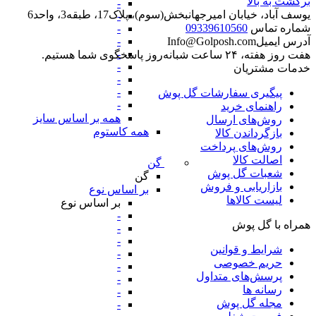
برگشت به بالا
-
یوسف آباد، خیابان امیرجهانبخش(سوم)، پلاک17، طبقه3، واحد6
-
شماره تماس
09339610560
-
-
آدرس ایمیل
Info@Golposh.com
-
هفت روز هفته، ۲۴ ساعت شبانه‌روز پاسخگوی شما هستیم.
-
خدمات مشتریان
-
-
پیگیری سفارشات گل پوش
-
راهنمای خرید
همه بر اساس سایز
روش‌های ارسال
همه کاستوم
بازگرداندن کالا
روش‌های پرداخت
اصالت کالا
گن
شعبات گل پوش
گن
بازاریابی و فروش
بر اساس نوع
لیست کالاها
بر اساس نوع
-
همراه با گل پوش
-
-
شرایط و قوانین
-
حریم خصوصی
-
پرسش‌های متداول
-
رسانه ها
-
مجله گل پوش
-