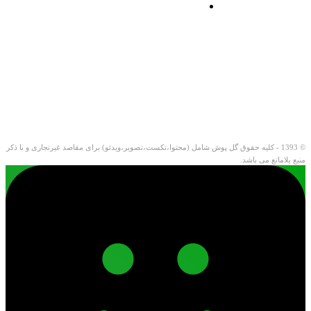
© 1393 - کلیه حقوق گل پوش شامل (محتوا،تکست،تصویر،ویدئو) برای مقاصد غیرتجاری و با ذکر
منبع بلامانع می باشد.