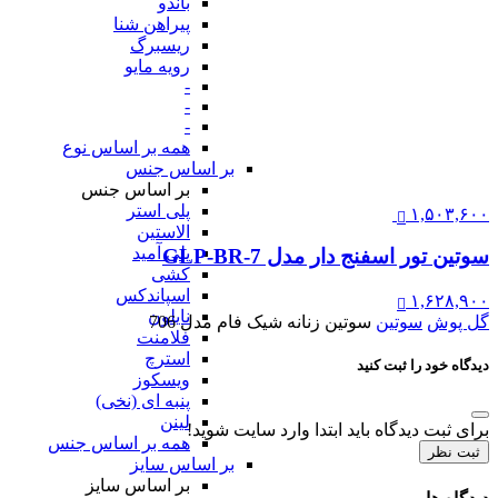
باندو
پیراهن شنا
ریسبرگ
رویه مایو
-
-
-
همه بر اساس نوع
بر اساس جنس
بر اساس جنس
پلی استر
۱,۵۰۳,۶۰۰
الاستین
پلی آمید
سوتین تور اسفنج دار مدل GLP-BR-7
کشی
اسپاندکس
۱,۶۲۸,۹۰۰
نایلون
گل پوش
سوتین
سوتین زنانه شیک فام مدل 706
فلامنت
استرچ
دیدگاه خود را ثبت کنید
ویسکوز
پنبه ای (نخی)
لینن
برای ثبت دیدگاه باید ابتدا وارد سایت شوید!
همه بر اساس جنس
ثبت نظر
بر اساس سایز
بر اساس سایز