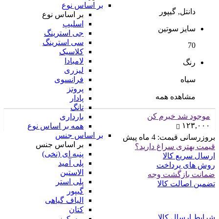
بر اساس نوع
دانتل, گیپور
بر اساس نوع
اسلیپ
سایز سوتین
جی استرینگ
سی استرینگ
70
کلاسیک
لامبادا
رنگ
لیزری
سیاه
فرانسوی
پروتز
مشاهده همه
پادار
تانگ
موجود شد خبرم کن
بارداری
۱۲۳,۰۰۰
همه بر اساس نوع
بر اساس جنس
بروزرسانی قیمت:
4 ماه پیش
بر اساس جنس
قیمت بهتری سراغ دارید؟
پنبه ای (نخی)
ارسال سریع کالا
پلی آمید
روش های پرداخت
الاستین
ضمانت بازگشت وجه
پلی استر
تضمین اصالت کالا
گیپور
الیاف گیاهی
کتان
شرایط ارسال کالا
ویسکوز