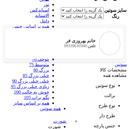
تور
اسپاندکس
سایز سوتین
الاستانه
رنگ
دانتل
همه بر اساس جنس
بر اساس سایز
بر اساس سایز
خانم بهروزی فر
فری سایز
09339610560
تلفن:
خیلی خیلی کوچک 60
خیلی کوچک 65
کوچک 70
سوتین
متوسط 75
مشخصات کالا
بزرگ 80
مشاهده همه
خیلی بزرگ 85
خیلی خیلی بزرگ 90
نوع سوتین
زیادی خیلی بزرگ 95
خوش به حالت 100
برالت
نگم برات 105
همه بر اساس سایز
نوع طرح
همه سوتین
طرح دار
شورت
جنس پارچه
شورت