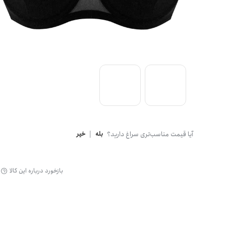
گن
آیا قیمت مناسب‌تری سراغ دارید؟
بله
|
خیر
بازخورد درباره این کالا