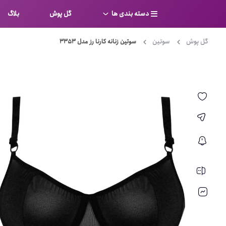
دسته بندی ها
گل پوش
بلاگ
گل پوش
سوتین
سوتین زنانه کارنا رز مدل 3353
سوتین
بر
کامل
شورت
نیم ت
ست لباس زیر
قفسه
لباس خواب
توری
بی بن
بادی
از جل
بیکینی
برالت
تراین
مایو
پلانج
کاستوم