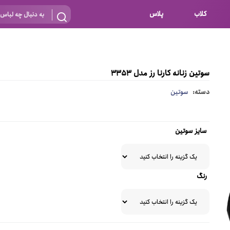
کلاب
پلاس
بارداری
 اساس نوع
شیردهی
سوتین زنانه کارنا رز مدل 3353
بر اساس جنس
نه
دسته:
سوتین
 ای
پنبه ای (نخی)
پلی استر
سایز سوتین
د
گیپور
و باز
الاستین
رنگ
پلی آمید
گل
نایلون
ساتن