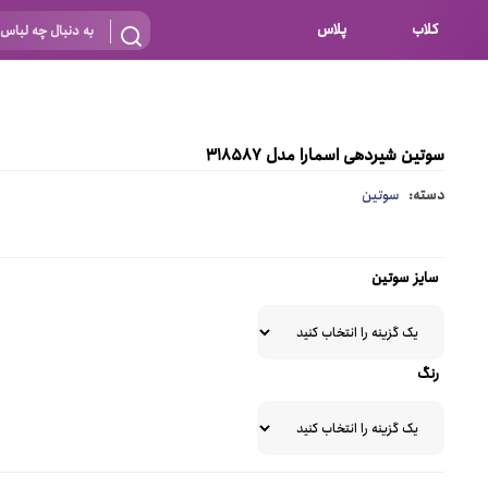
کلاب
پلاس
بارداری
 اساس نوع
شیردهی
سوتین شیردهی اسمارا مدل 318587
بر اساس جنس
نه
دسته:
سوتین
 ای
پنبه ای (نخی)
پلی استر
سایز سوتین
د
گیپور
و باز
الاستین
رنگ
پلی آمید
گل
نایلون
ساتن