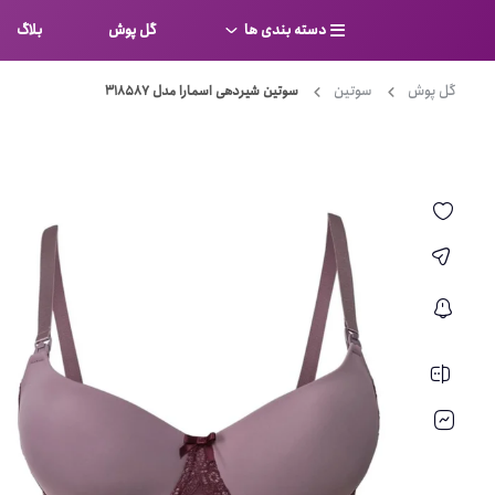
دسته بندی ها
گل پوش
بلاگ
گل پوش
سوتین
سوتین شیردهی اسمارا مدل 318587
سوتین
بر
کامل
شورت
نیم ت
ست لباس زیر
قفسه
لباس خواب
توری
بی بن
بادی
از جل
بیکینی
برالت
تراین
مایو
پلانج
کاستوم