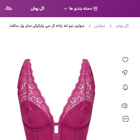
دسته بندی ها
گل پوش
بلاگ
گل پوش
سوتین
سوتین نیم تنه زنانه ال سی وایکیکی مدل ول سافت
سوتین
بر
کامل
شورت
نیم ت
ست لباس زیر
قفسه
لباس خواب
توری
بی بن
بادی
از جل
بیکینی
برالت
تراین
مایو
پلانج
کاستوم