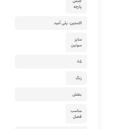
جنس
پارچه
الاستین، پلی آمید
سایز
سوتین
85
رنگ
بنفش
مناسب
فصل