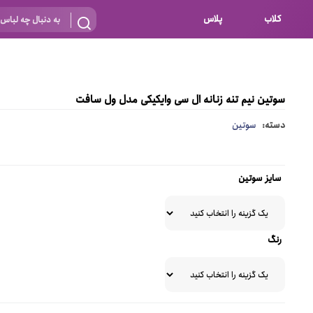
کلاب
پلاس
بارداری
 اساس نوع
شیردهی
سوتین نیم تنه زنانه ال سی وایکیکی مدل ول سافت
بر اساس جنس
نه
دسته:
سوتین
 ای
پنبه ای (نخی)
پلی استر
سایز سوتین
د
گیپور
و باز
الاستین
رنگ
پلی آمید
گل
نایلون
ساتن