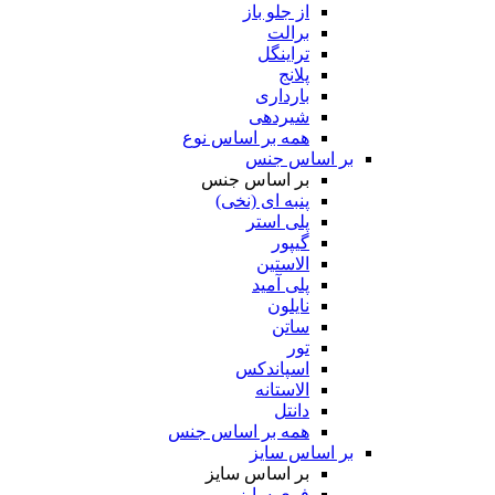
از جلو باز
برالت
تراینگل
پلانج
بارداری
شیردهی
همه بر اساس نوع
بر اساس جنس
بر اساس جنس
پنبه ای (نخی)
پلی استر
گیپور
الاستین
پلی آمید
نایلون
ساتن
تور
اسپاندکس
الاستانه
دانتل
همه بر اساس جنس
بر اساس سایز
بر اساس سایز
فری سایز