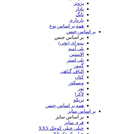
پروتز
پادار
تانگ
بارداری
همه بر اساس نوع
بر اساس جنس
بر اساس جنس
پنبه ای (نخی)
پلی آمید
الاستین
پلی استر
گیپور
الیاف گیاهی
کتان
ویسکوز
تور
لاکرا
تریکو
همه بر اساس جنس
بر اساس سایز
بر اساس سایز
فری سایز
خیلی خیلی کوچک XXS
خیلی کوچک XS