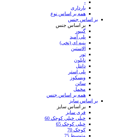
-
بارداری
همه بر اساس نوع
بر اساس جنس
بر اساس جنس
گیپور
پلی آمید
پنبه ای (نخی)
الاستین
تور
نایلون
دانتل
پلی استر
ویسکوز
ساتن
مخمل
همه بر اساس جنس
بر اساس سایز
بر اساس سایز
فری سایز
خیلی خیلی کوچک 60
خیلی کوچک 65
کوچک 70
متوسط 75