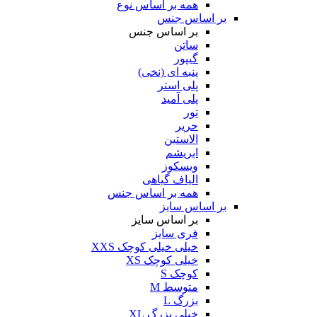
همه بر اساس نوع
بر اساس جنس
بر اساس جنس
ساتن
گیپور
پنبه ای (نخی)
پلی استر
پلی آمید
تور
حریر
الاستین
ابریشم
ویسکوز
الیاف گیاهی
همه بر اساس جنس
بر اساس سایز
بر اساس سایز
فری سایز
خیلی خیلی کوچک XXS
خیلی کوچک XS
کوچک S
متوسط M
بزرگ L
خیلی بزرگ XL