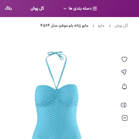
دسته بندی ها
گل پوش
بلاگ
گل پوش
مایو
مایو زنانه بلو موشن مدل 4564
سوتین
بر
کامل
شورت
نیم ت
ست لباس زیر
قفسه
لباس خواب
توری
بی بن
بادی
از جل
بیکینی
برالت
تراین
مایو
پلانج
کاستوم