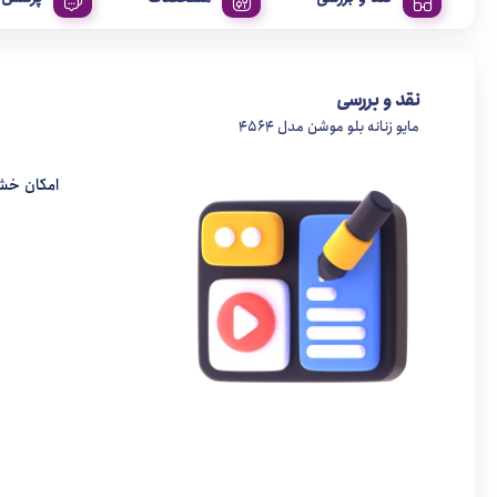
نقد و بررسی
مایو زنانه بلو موشن مدل 4564
امکان خش