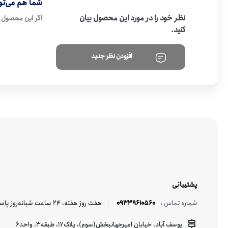
شما هم می‌توا
نظر خود را در مورد این محصول بیان
اگر این محصول ر
کنید.
افزودن نظر جدید
پشتیبانی
09339610560
هفت روز هفته، ۲۴ ساعت شبانه‌روز پاسخگوی شما هستیم.
شماره تماس :
یوسف آباد، خیابان امیرجهانبخش(سوم)، پلاک17، طبقه3، واحد6