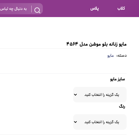
کلاب
پلاس
بارداری
 اساس نوع
شیردهی
مایو زنانه بلو موشن مدل 4564
بر اساس جنس
نه
دسته:
مایو
 ای
پنبه ای (نخی)
پلی استر
سایز مایو
د
گیپور
و باز
الاستین
رنگ
پلی آمید
گل
نایلون
ساتن