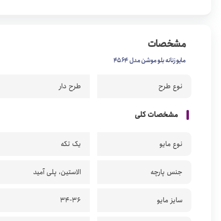
مشخصات
مایو زنانه بلو موشن مدل 4564
نوع طرح
طرح دار
مشخصات کلی
نوع مایو
یک تکه
جنس پارچه
الاستین، پلی آمید
سایز مایو
34-36