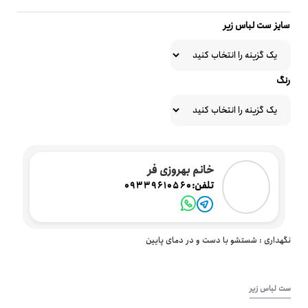
سایز ست لباس زیر
رنگ
خانم بهروزی فر
تلفن:
09339610560
نگهداری : شستشو با دست و در دمای پایین
ست لباس زیر