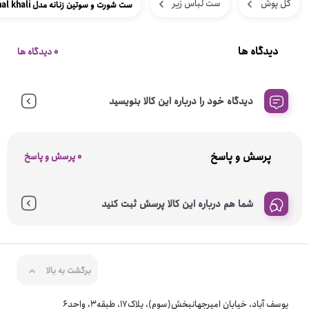
گل پوش
ست لباس زیر
ست شورت و سوتین زنانه مدل khal khali
دیدگاه ها
0 دیدگاه ها
دیدگاه خود را درباره این کالا بنویسید
پرسش و پاسخ
0 پرسش و پاسخ
شما هم درباره این کالا پرسش ثبت کنید
برگشت به بالا
یوسف آباد، خیابان امیرجهانبخش(سوم)، پلاک17، طبقه3، واحد6