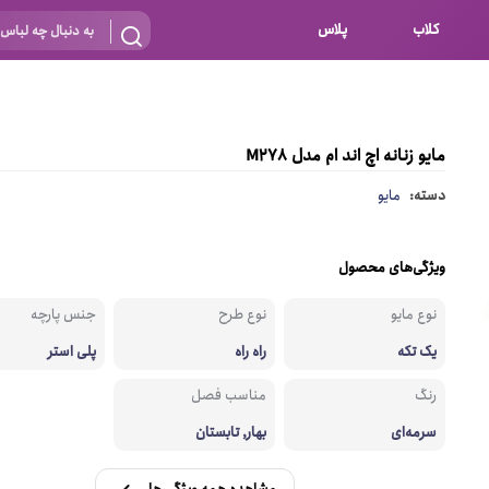
کلاب
پلاس
بارداری
 اساس نوع
شیردهی
مایو زنانه اچ اند ام مدل M278
بر اساس جنس
نه
دسته:
مایو
 ای
پنبه ای (نخی)
پلی استر
ویژگی‌های محصول
د
گیپور
نوع مایو
نوع طرح
جنس پارچه
و باز
الاستین
یک تکه
راه راه
پلی استر
پلی آمید
رنگ
مناسب فصل
گل
نایلون
سرمه‌ای
بهار, تابستان
ساتن