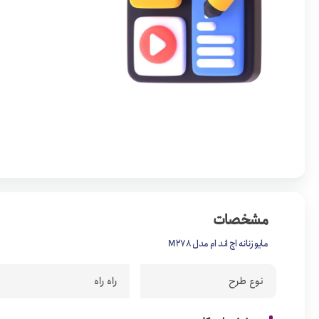
مشخصات
مایو زنانه اچ اند ام مدل M278
نوع طرح
راه راه