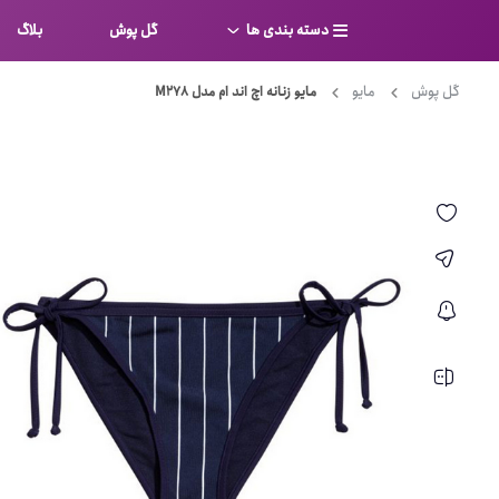
دسته بندی ها
گل پوش
بلاگ
گل پوش
مایو
مایو زنانه اچ اند ام مدل M278
سوتین
بر
کامل
شورت
نیم ت
ست لباس زیر
قفسه
لباس خواب
توری
بی بن
بادی
از جل
بیکینی
برالت
تراین
مایو
پلانج
کاستوم