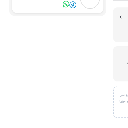
یون
ع نمی
 حتما