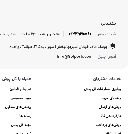
پشتیبانی
09339610560
هفت روز هفته، ۲۴ ساعت شبانه‌روز پاسخگوی شما هستیم.
شماره تماس :
یوسف آباد، خیابان امیرجهانبخش(سوم)، پلاک17، طبقه3، واحد6
Info@Golposh.com
آدرس ایمیل :
خدمات مشتریان
همراه با گل پوش
پیگیری سفارشات گل پوش
شرایط و قوانین
راهنمای خرید
حریم خصوصی
روش‌های ارسال
پرسش‌های متداول
بازگرداندن کالا
رسانه ها
روش‌های پرداخت
مجله گل پوش
اصالت کالا
فرصت شغلی