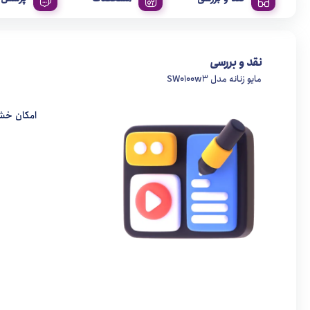
نقد و بررسی
مایو زنانه مدل SW0100w3
امکان خش