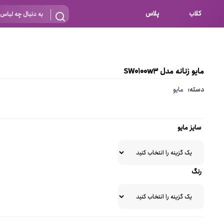
کلاب
پلاس
بارداری
 اساس نوع
شیردهی
مایو زنانه مدل SW0100w3
بر اساس جنس
نه
دسته:
مایو
 ای
پنبه ای (نخی)
پلی استر
سایز مایو
د
گیپور
و باز
الاستین
رنگ
پلی آمید
گل
نایلون
ساتن