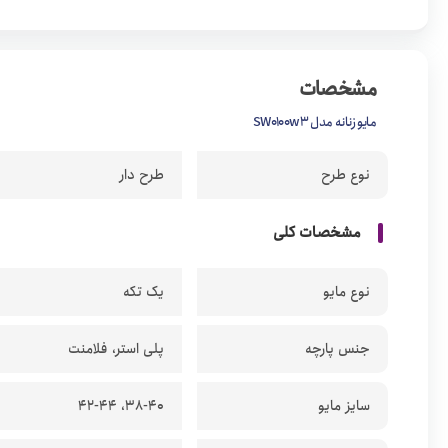
مشخصات
مایو زنانه مدل SW0100w3
نوع طرح
طرح دار
مشخصات کلی
نوع مایو
یک تکه
جنس پارچه
پلی استر، فلامنت
سایز مایو
38-40، 42-44