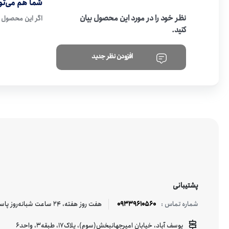
شما هم می‌توا
نظر خود را در مورد این محصول بیان
اگر این محصول ر
کنید.
افزودن نظر جدید
پشتیبانی
09339610560
هفت روز هفته، ۲۴ ساعت شبانه‌روز پاسخگوی شما هستیم.
شماره تماس :
یوسف آباد، خیابان امیرجهانبخش(سوم)، پلاک17، طبقه3، واحد6