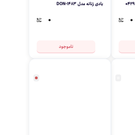
بادی زنانه مدل DON-1483
۰
۰
ناموجود