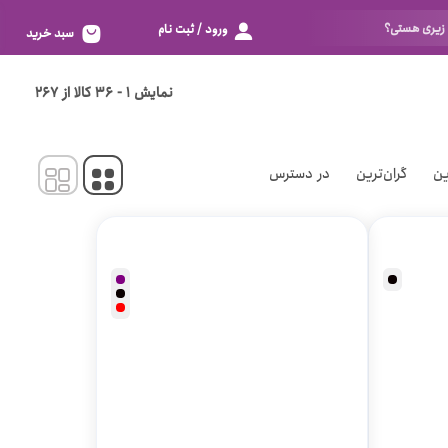
ورود / ثبت نام
سبد خرید
تور
بزرگ 80
نمایش
1
-
36
کالا از
267
اسپاندکس
خیلی بزرگ 85
الاستانه
خیلی خیلی بزرگ 90
ین
گران‌ترین
در دسترس
دانتل
زیادی خیلی بزرگ 95
خوش به حالت 100
بر اساس سایز
نگم برات 105
فری سایز
خیلی خیلی کوچک 60
خیلی کوچک 65
کوچک 70
متوسط 75