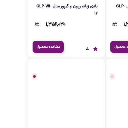
بادی زنانه آستین دار حریر مدل GLP-
بادی زنانه ریون و گیپور مدل GLP-WI-
17
۱,۳۵۶,۰۳۰
۱,
ه محصول
مشاهده محصول
5