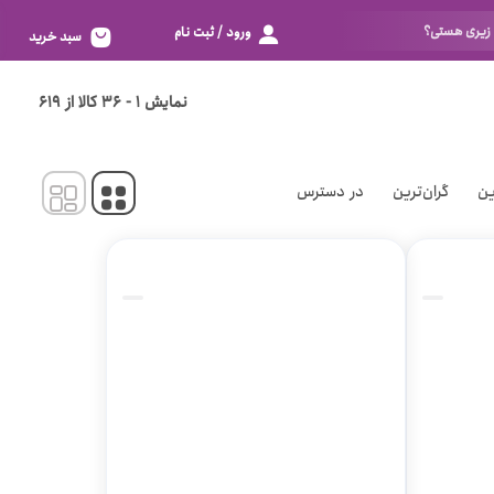
ورود / ثبت نام
سبد خرید
تور
بزرگ 80
نمایش
1
-
36
کالا از
619
اسپاندکس
خیلی بزرگ 85
الاستانه
خیلی خیلی بزرگ 90
ین
گران‌ترین
در دسترس
دانتل
زیادی خیلی بزرگ 95
خوش به حالت 100
بر اساس سایز
نگم برات 105
فری سایز
خیلی خیلی کوچک 60
خیلی کوچک 65
کوچک 70
متوسط 75