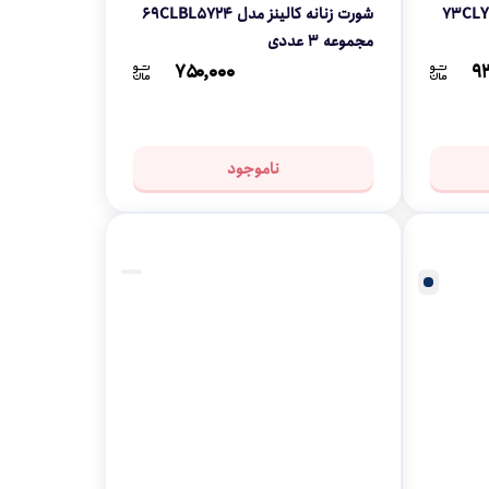
شورت زنانه کالینز مدل 73CLYE1649
شورت زنانه کالینز مدل 69CLBL5724
مجموعه 3 عددی
۷۵۰,۰۰۰
۹۳
ناموجود