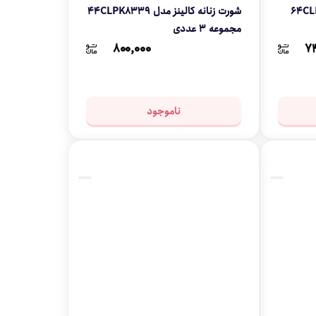
شورت زنانه کالینز مدل 64CLPI8113
شورت زنانه کالینز مدل 44CLPK8339
مجموعه 3 عددی
۸۰۰,۰۰۰
۷۴
ناموجود