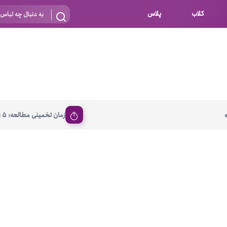
کلاب
پلاس
بارداری
 اساس نوع
شیردهی
بر اساس جنس
نه
 ای
پنبه ای (نخی)
زمان تخمینی مطالعه: 5 دقیقه
پلی استر
د
گیپور
و باز
الاستین
پلی آمید
گل
نایلون
ساتن