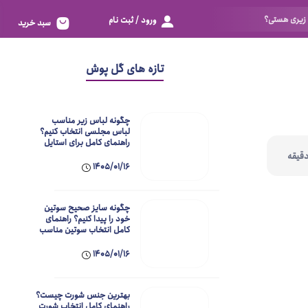
ورود / ثبت نام
سبد خرید
تور
بزرگ 80
تازه های گل پوش
اسپاندکس
خیلی بزرگ 85
الاستانه
خیلی خیلی بزرگ 90
چگونه لباس زیر مناسب
دانتل
زیادی خیلی بزرگ 95
لباس مجلسی انتخاب کنیم؟
راهنمای کامل برای استایل
بی‌نقص
خوش به حالت 100
بر اساس سایز
1405/01/16
نگم برات 105
فری سایز
چگونه سایز صحیح سوتین
خیلی خیلی کوچک 60
خود را پیدا کنیم؟ راهنمای
کامل انتخاب سوتین مناسب
خیلی کوچک 65
1405/01/16
کوچک 70
متوسط 75
بهترین جنس شورت چیست؟
راهنمای کامل انتخاب شورت