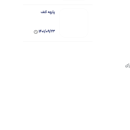
پارچه کنف
1401/09/23
ای