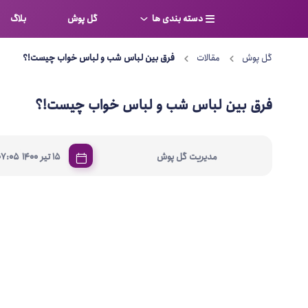
دسته بندی ها
گل پوش
بلاگ
گل پوش
مقالات
فرق بین لباس شب و لباس خواب چیست!؟
سوتین
بر
کامل
شورت
فرق بین لباس شب و لباس خواب چیست!؟
نیم ت
ست لباس زیر
قفسه
|
مدیریت گل پوش
15 تیر 1400
07:05
لباس خواب
توری
بی بن
بادی
از جل
بیکینی
برالت
تراین
مایو
پلانج
کاستوم