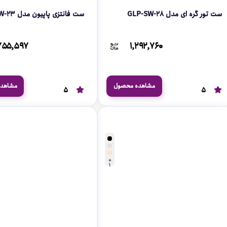
ست تور گره ای مدل GLP-SW-28
ست فانتزی پاپیون مدل GLP-SW-23
۷۵۵,۵۹۷
۱,۲۹۲,۷۶۰
مشاهده محصول
مشاهد
5
5
+
1