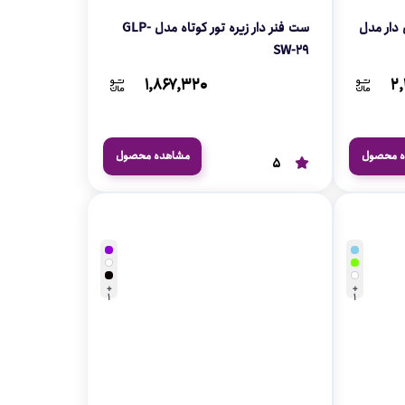
نگین دار مدل
ست فنر دار زیره تور کوتاه مدل GLP-
SW-29
۱,۸۶۷,۳۲۰
۲,
ه محصول
مشاهده محصول
5
+
+
1
1