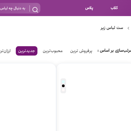
کلاب
پلاس
بارداری
 اساس نوع
ست لباس زیر
شیردهی
بر اساس جنس
نه
رتب‌سازی بر اساس :
پرفروش ترین
محبوب‌ترین
جدیدترین
ارزان‌تر
 ای
پنبه ای (نخی)
پلی استر
د
گیپور
و باز
الاستین
پلی آمید
گل
نایلون
ساتن