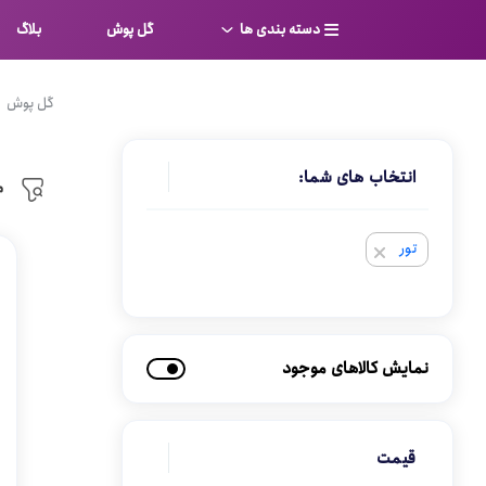
دسته بندی ها
گل پوش
بلاگ
سوتین
بر
گل پوش
کامل
شورت
انتخاب های شما:
نیم ت
م
ست لباس زیر
قفسه
تور
لباس خواب
توری
بی بن
بادی
از جل
بیکینی
نمایش کالاهای موجود
برالت
تراین
مایو
پلانج
قیمت
کاستوم