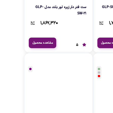
ست فنر دار زیره تور بلند مدل GLP-
SW-21
۱,۸۶۷,۳۲۰
۱,
ه محصول
مشاهده محصول
5