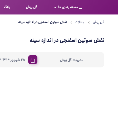
دسته بندی ها
گل پوش
بلاگ
گل پوش
مقالات
نقش سوتین اسفنجی در اندازه سینه
سوتین
بر
کامل
شورت
نقش سوتین اسفنجی در اندازه سینه
نیم ت
ست لباس زیر
قفسه
|
مدیریت گل پوش
25 شهریور 1394
4
لباس خواب
توری
بی بن
بادی
از جل
بیکینی
برالت
تراین
مایو
پلانج
کاستوم