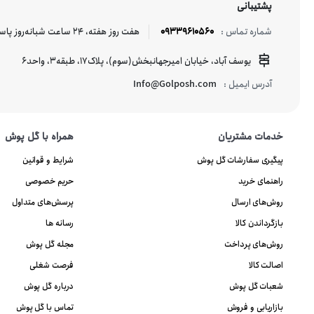
پشتیبانی
09339610560
هفت روز هفته، ۲۴ ساعت شبانه‌روز پاسخگوی شما هستیم.
شماره تماس :
یوسف آباد، خیابان امیرجهانبخش(سوم)، پلاک17، طبقه3، واحد6
Info@Golposh.com
آدرس ایمیل :
خدمات مشتریان
همراه با گل پوش
پیگیری سفارشات گل پوش
شرایط و قوانین
راهنمای خرید
حریم خصوصی
روش‌های ارسال
پرسش‌های متداول
بازگرداندن کالا
رسانه ها
روش‌های پرداخت
مجله گل پوش
اصالت کالا
فرصت شغلی
شعبات گل پوش
درباره گل پوش
بازاریابی و فروش
تماس با گل پوش