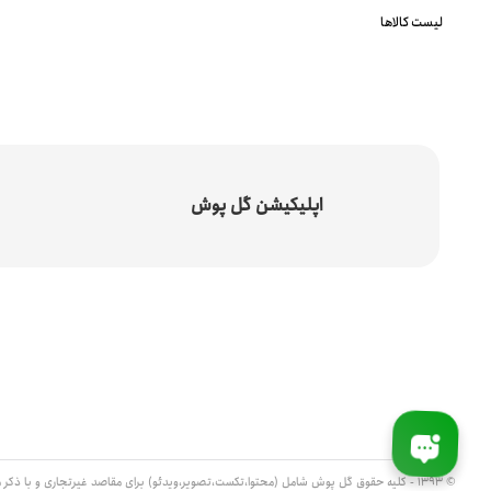
لیست کالاها
اپلیکیشن گل پوش
© 1393 - کلیه حقوق گل پوش شامل (محتوا،تکست،تصویر،ویدئو) برای مقاصد غیرتجاری و با ذکر منبع بلامانع می باشد.