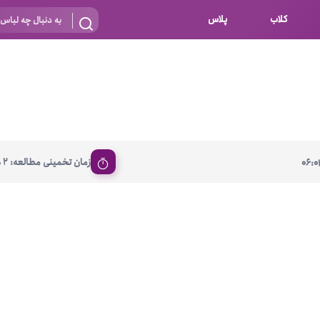
کلاب
پلاس
بارداری
 اساس نوع
شیردهی
بر اساس جنس
نه
 ای
پنبه ای (نخی)
زمان تخمینی مطالعه: 2 دقیقه
06:0
پلی استر
د
گیپور
و باز
الاستین
پلی آمید
گل
نایلون
ساتن