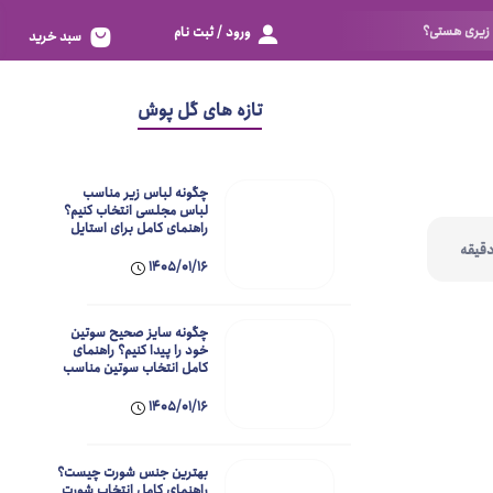
ورود / ثبت نام
سبد خرید
تور
بزرگ 80
تازه های گل پوش
اسپاندکس
خیلی بزرگ 85
الاستانه
خیلی خیلی بزرگ 90
چگونه لباس زیر مناسب
دانتل
زیادی خیلی بزرگ 95
لباس مجلسی انتخاب کنیم؟
راهنمای کامل برای استایل
بی‌نقص
خوش به حالت 100
بر اساس سایز
1405/01/16
نگم برات 105
فری سایز
چگونه سایز صحیح سوتین
خیلی خیلی کوچک 60
خود را پیدا کنیم؟ راهنمای
کامل انتخاب سوتین مناسب
خیلی کوچک 65
1405/01/16
کوچک 70
متوسط 75
بهترین جنس شورت چیست؟
راهنمای کامل انتخاب شورت