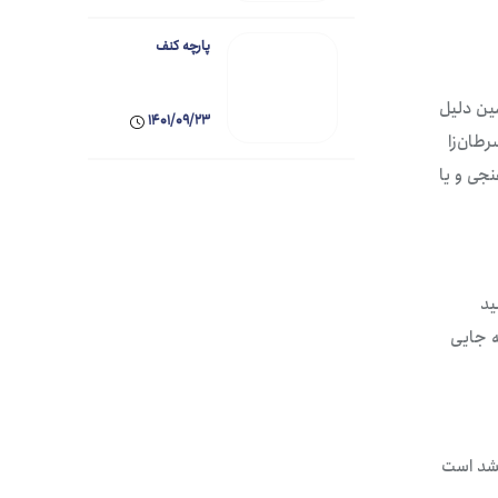
پارچه کنف
مین دلیل
1401/09/23
رطان‌زا
نجی و یا
ید
ه جایی
نشد است