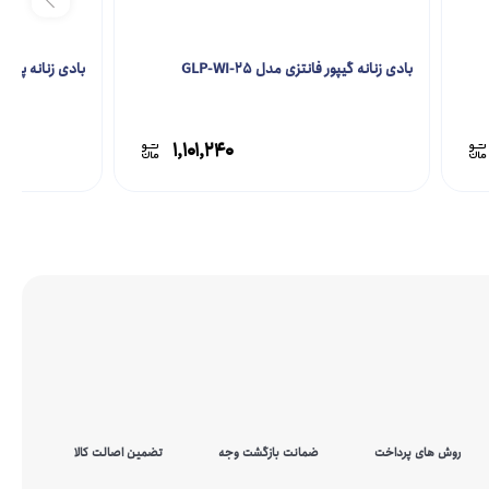
بادی زنانه گیپور فانتزی مدل GLP-WI-25
بادی زنانه پاپییونی م
۱,۱۰۱,۲۴۰
روش های پرداخت
ضمانت بازگشت وجه
تضمین اصالت کالا