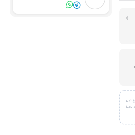
یون
ع نمی
 حتما