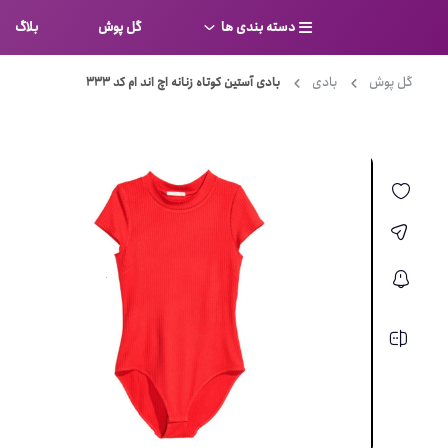
دسته بندی ها
گل پوش
بلاگ
گل پوش
بادی
بادی آستین کوتاه زنانه اچ اند ام کد 333
سوتین
بر
کامل
شورت
نیم ت
ست لباس زیر
قفسه
لباس خواب
توری
بی بن
بادی
از جل
بیکینی
برالت
تراین
مایو
پلانج
کاستوم