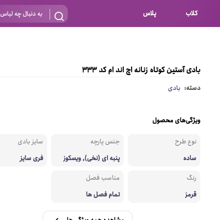
کلاب
پلاس
بارداری
 اساس نوع
شیردهی
بادی آستین کوتاه زنانه اچ اند ام کد 333
بر اساس جنس
نه
دسته:
بادی
 ای
پنبه ای (نخی)
پلی استر
ویژگی‌های محصول
د
گیپور
نوع طرح
جنس پارچه
سایز بادی
و باز
الاستین
ساده
پنبه ای (نخی), ویسکوز
فری سایز
پلی آمید
رنگ
مناسب فصل
گل
نایلون
قرمز
تمام فصل ها
ساتن