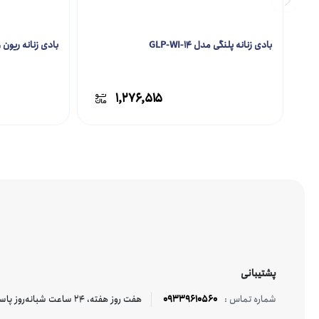
بادی زنانه پلنگی مدل GLP-WI-14
بادی زنانه ریون و گیپ
۱,۲۷۶,۵۱۵
پشتیبانی
09339610560
هفت روز هفته، ۲۴ ساعت شبانه‌روز پاسخگوی شما هستیم.
شماره تماس :