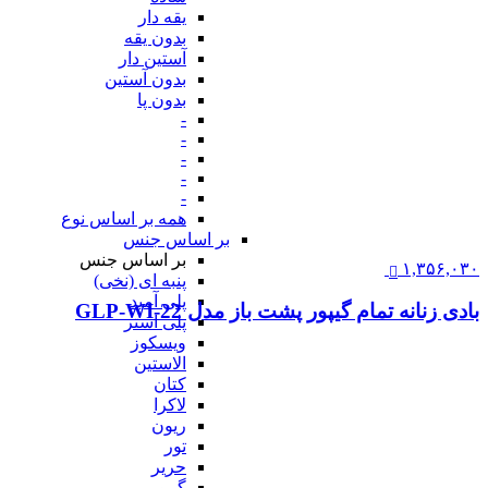
یقه دار
بدون یقه
آستین دار
بدون آستین
بدون پا
-
-
-
-
-
همه بر اساس نوع
بر اساس جنس
بر اساس جنس
۱,۳۵۶,۰۳۰
پنبه ای (نخی)
پلی آمید
بادی زنانه تمام گیپور پشت باز مدل GLP-WI-22
پلی استر
ویسکوز
الاستین
کتان
لاکرا
ریون
تور
حریر
گیپور