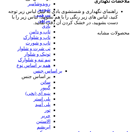
ملاحضات نگهداری
روبدوشامبر
شومیز
راهنمای نگهداری و شستشوی بادی
به لیبل لباس زیر توجه
سرهمی
کنید، لباس های زیر رنگی را با هم نشویید، لباس زیر را با
پیراهن
دست بشویید، در خشک کردن آن دقت نمایید.
بادی
تاپ و دامن
محصولات مشابه
تاپ و شلوارک
تاپ و شورت
تی شرت و شلوار
تونیک و شلوار
نیم تنه و شلوارک
همه بر اساس نوع
بر اساس جنس
بر اساس جنس
ساتن
گیپور
پنبه ای (نخی)
پلی استر
پلی آمید
تور
حریر
الاستین
ابریشم