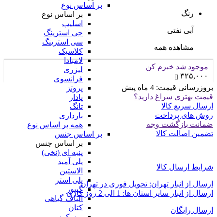
بر اساس نوع
رنگ
بر اساس نوع
اسلیپ
آبی نفتی
جی استرینگ
سی استرینگ
مشاهده همه
کلاسیک
لامبادا
موجود شد خبرم کن
لیزری
۳۲۵,۰۰۰
فرانسوی
بروزرسانی قیمت:
4 ماه پیش
پروتز
قیمت بهتری سراغ دارید؟
پادار
ارسال سریع کالا
تانگ
روش های پرداخت
بارداری
ضمانت بازگشت وجه
همه بر اساس نوع
تضمین اصالت کالا
بر اساس جنس
بر اساس جنس
پنبه ای (نخی)
پلی آمید
شرایط ارسال کالا
الاستین
پلی استر
ارسال از انبار تهران: تحویل فوری در تهران
گیپور
ارسال از انبار سایر استان ها: 1 الی 2 روز کاری
الیاف گیاهی
کتان
ارسال رایگان
ویسکوز