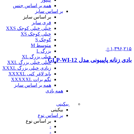
همه بر اساس جنس
بر اساس سایز
بر اساس سایز
فری سایز
خیلی خیلی کوچک XXS
خیلی کوچک XS
کوچک S
متوسط M
۱,۳۹۶,۲۱۵
بزرگ L
خیلی بزرگ XL
بادی زنانه پاپییونی مدل GLP-WI-12
خیلی خیلی بزرگ XXL
زیادی خیلی بزرگ XXXL
باید لاغر کنی XXXXL
نگم برات XXXXXL
همه بر اساس سایز
همه بادی
بیکینی
بیکینی
بر اساس نوع
بر اساس نوع
-
-