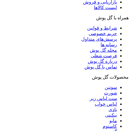
بازاریابی و فروش
لیست کالاها
همراه با گل پوش
شرایط و قوانین
حریم خصوصی
پرسش‌های متداول
رسانه ها
مجله گل پوش
فرصت شغلی
درباره گل پوش
تماس با گل پوش
محصولات گل پوش
سوتین
شورت
ست لباس زیر
لباس خواب
بادی
بیکینی
مایو
کاستوم