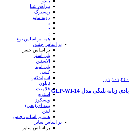
باندو
پیراهن شنا
ریسبرگ
رویه مایو
-
-
-
همه بر اساس نوع
بر اساس جنس
بر اساس جنس
پلی استر
الاستین
پلی آمید
کشی
اسپاندکس
۱,۱۰۱,۲۴۰
نایلون
فلامنت
بادی زنانه پلنگی مدل GLP-WI-14
استرچ
ویسکوز
پنبه ای (نخی)
لینن
همه بر اساس جنس
بر اساس سایز
بر اساس سایز