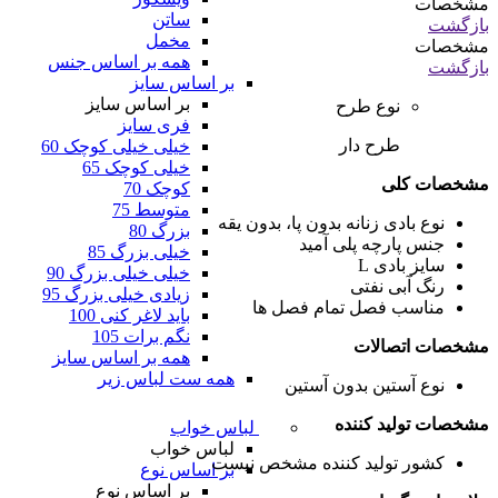
مشخصات
ساتن
بازگشت
مخمل
مشخصات
همه بر اساس جنس
بازگشت
بر اساس سایز
بر اساس سایز
نوع طرح
فری سایز
طرح دار
خیلی خیلی کوچک 60
خیلی کوچک 65
مشخصات کلی
کوچک 70
متوسط 75
نوع بادی زنانه
بدون پا، بدون یقه
بزرگ 80
جنس پارچه
پلی آمید
خیلی بزرگ 85
سایز بادی
L
خیلی خیلی بزرگ 90
رنگ
آبی نفتی
زیادی خیلی بزرگ 95
مناسب فصل
تمام فصل ها
باید لاغر کنی 100
نگم برات 105
مشخصات اتصالات
همه بر اساس سایز
همه ست لباس زیر
نوع آستین
بدون آستین
مشخصات تولید کننده
لباس خواب
لباس خواب
کشور تولید کننده
مشخص نیست
بر اساس نوع
بر اساس نوع