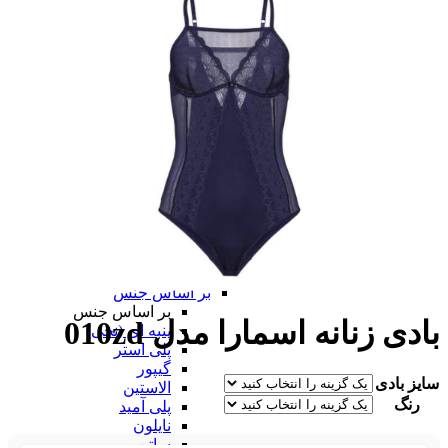
سوتین
بر اساس نوع
بر اساس نوع
کامل
نیم تنه
قفسه ای
توری
بی بند
از جلو باز
برالت
تراینگل
پلانج
بارداری
شیردهی
همه بر اساس نوع
بر اساس جنس
بر اساس جنس
بادی زنانه اسمارا مدل 010zd
پنبه ای (نخی)
پلی استر
گیپور
سایز بادی
الاستین
رنگ
پلی آمید
نایلون
ساتن