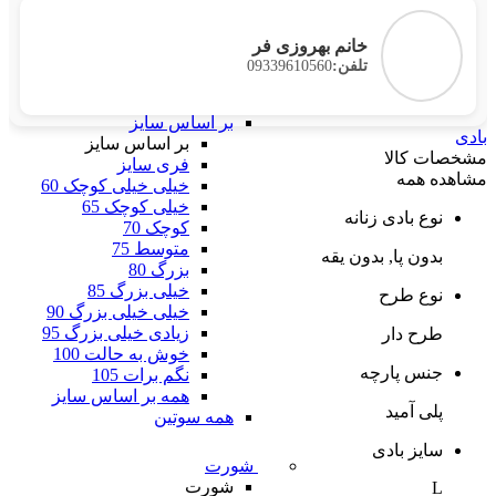
تور
اسپاندکس
خانم بهروزی فر
الاستانه
09339610560
تلفن:
دانتل
همه بر اساس جنس
بر اساس سایز
بادی
بر اساس سایز
مشخصات کالا
فری سایز
مشاهده همه
خیلی خیلی کوچک 60
خیلی کوچک 65
نوع بادی زنانه
کوچک 70
متوسط 75
بدون پا, بدون یقه
بزرگ 80
خیلی بزرگ 85
نوع طرح
خیلی خیلی بزرگ 90
زیادی خیلی بزرگ 95
طرح دار
خوش به حالت 100
جنس پارچه
نگم برات 105
همه بر اساس سایز
پلی آمید
همه سوتین
سایز بادی
شورت
شورت
L