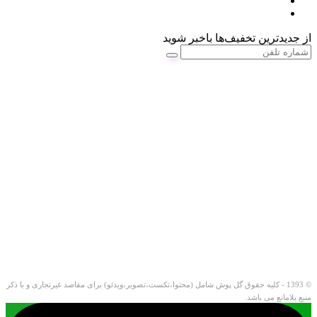
از جدیدترین تخفیف‌ها باخبر شوید
© 1393 - کلیه حقوق گل پوش شامل (محتوا،تکست،تصویر،ویدئو) برای مقاصد غیرتجاری و با ذکر
منبع بلامانع می باشد.