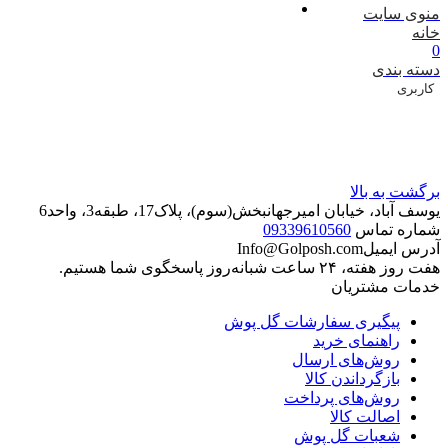
منوی سایت
خانه
0
دسته بندی
کاربری
برگشت به بالا
یوسف آباد، خیابان امیرجهانبخش(سوم)، پلاک17، طبقه3، واحد6
شماره تماس
09339610560
آدرس ایمیل
Info@Golposh.com
هفت روز هفته، ۲۴ ساعت شبانه‌روز پاسخگوی شما هستیم.
خدمات مشتریان
پیگیری سفارشات گل پوش
راهنمای خرید
روش‌های ارسال
بازگرداندن کالا
روش‌های پرداخت
اصالت کالا
شعبات گل پوش