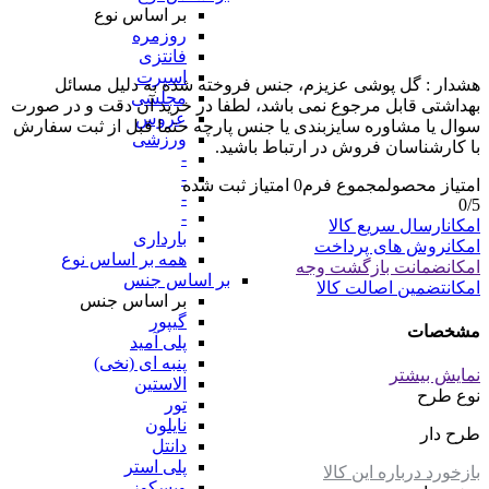
بر اساس نوع
روزمره
فانتزی
اسپرت
هشدار : گل پوشی عزیزم، جنس فروخته شده به دلیل مسائل
مجلسی
بهداشتی قابل مرجوع نمی باشد، لطفا در خرید آن دقت و در صورت
عروس
سوال یا مشاوره سایزبندی یا جنس پارچه حتما قبل از ثبت سفارش
ورزشی
با کارشناسان فروش در ارتباط باشید.
-
-
امتیاز محصول
مجموع فرم
0
امتیاز ثبت شده
-
0
/5
-
امکان
ارسال سریع کالا
بارداری
امکان
روش های پرداخت
همه بر اساس نوع
امکان
ضمانت بازگشت وجه
بر اساس جنس
امکان
تضمین اصالت کالا
بر اساس جنس
گیپور
مشخصات
پلی آمید
پنبه ای (نخی)
نمایش بیشتر
الاستین
نوع طرح
تور
نایلون
طرح دار
دانتل
پلی استر
بازخورد درباره این کالا
ویسکوز