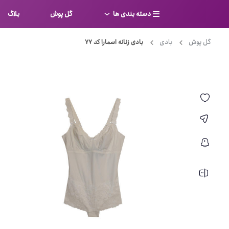
دسته بندی ها
گل پوش
بلاگ
گل پوش
بادی
بادی زنانه اسمارا کد 77
سوتین
بر
کامل
شورت
نیم ت
ست لباس زیر
قفسه
لباس خواب
توری
بی بن
بادی
از جل
بیکینی
برالت
تراین
مایو
پلانج
کاستوم