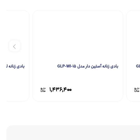
بادی زنانه آستین دار مدل GLP-WI-15
بادی زنانه لمه مدل -23
۱,۴۳۶,۴۰۰