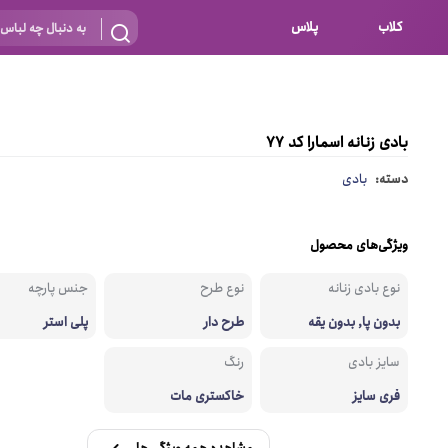
کلاب
پلاس
بارداری
 اساس نوع
شیردهی
بادی زنانه اسمارا کد 77
بر اساس جنس
نه
دسته:
بادی
 ای
پنبه ای (نخی)
پلی استر
ویژگی‌های محصول
د
گیپور
نوع بادی زنانه
نوع طرح
جنس پارچه
و باز
الاستین
بدون پا, بدون یقه
طرح دار
پلی استر
پلی آمید
سایز بادی
رنگ
گل
نایلون
فری سایز
خاکستری مات
ساتن