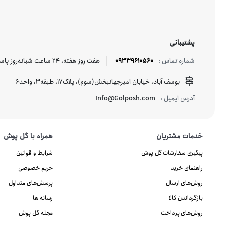
پشتیبانی
09339610560
هفت روز هفته، ۲۴ ساعت شبانه‌روز پاسخگوی شما هستیم.
شماره تماس :
یوسف آباد، خیابان امیرجهانبخش(سوم)، پلاک17، طبقه3، واحد6
Info@Golposh.com
آدرس ایمیل :
خدمات مشتریان
همراه با گل پوش
پیگیری سفارشات گل پوش
شرایط و قوانین
راهنمای خرید
حریم خصوصی
روش‌های ارسال
پرسش‌های متداول
بازگرداندن کالا
رسانه ها
روش‌های پرداخت
مجله گل پوش