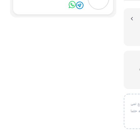
یون
ع نمی
 حتما