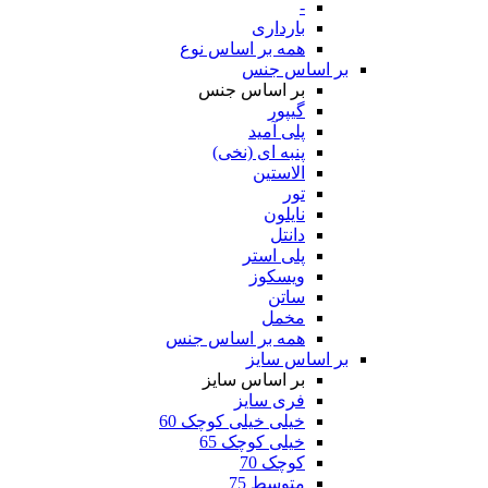
-
بارداری
همه بر اساس نوع
بر اساس جنس
بر اساس جنس
گیپور
پلی آمید
پنبه ای (نخی)
الاستین
تور
نایلون
دانتل
پلی استر
ویسکوز
ساتن
مخمل
همه بر اساس جنس
بر اساس سایز
بر اساس سایز
فری سایز
خیلی خیلی کوچک 60
خیلی کوچک 65
کوچک 70
متوسط 75