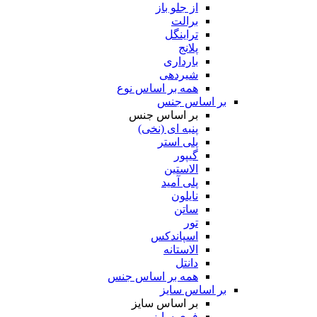
از جلو باز
برالت
تراینگل
پلانج
بارداری
شیردهی
همه بر اساس نوع
بر اساس جنس
بر اساس جنس
پنبه ای (نخی)
پلی استر
گیپور
الاستین
پلی آمید
نایلون
ساتن
تور
اسپاندکس
الاستانه
دانتل
همه بر اساس جنس
بر اساس سایز
بر اساس سایز
فری سایز