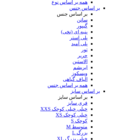
همه بر اساس نوع
بر اساس جنس
بر اساس جنس
ساتن
گیپور
پنبه ای (نخی)
پلی استر
پلی آمید
تور
حریر
الاستین
ابریشم
ویسکوز
الیاف گیاهی
همه بر اساس جنس
بر اساس سایز
بر اساس سایز
فری سایز
خیلی خیلی کوچک XXS
خیلی کوچک XS
کوچک S
متوسط M
بزرگ L
خیلی بزرگ XL