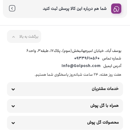
شما هم درباره این کالا پرسش ثبت کنید
برگشت به بالا
یوسف آباد، خیابان امیرجهانبخش(سوم)، پلاک17، طبقه3، واحد6
شماره تماس
09339610560
آدرس ایمیل
Info@Golposh.com
هفت روز هفته، ۲۴ ساعت شبانه‌روز پاسخگوی شما هستیم.
خدمات مشتریان
همراه با گل پوش
محصولات گل پوش