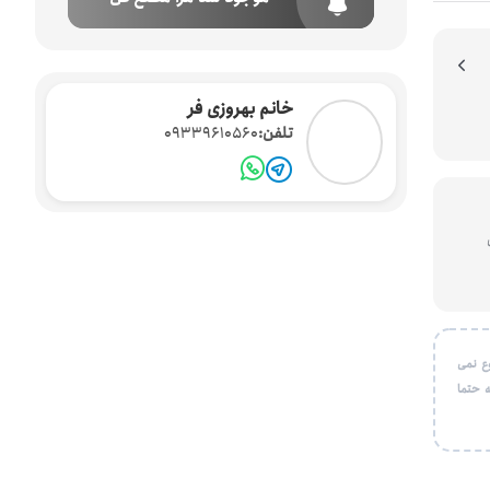
خانم بهروزی فر
تلفن:
09339610560
یون
ع نمی
 حتما