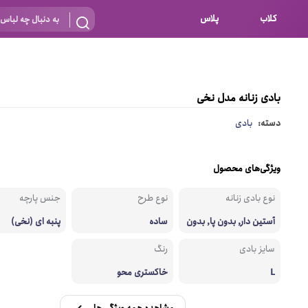
کلاب
پلاس
بارداری
 اساس نوع
شیردهی
بادی زنانه مدل نخی
بر اساس جنس
نه
دسته:
بادی
 ای
پنبه ای (نخی)
پلی استر
ویژگی‌های محصول
د
گیپور
نوع بادی زنانه
نوع طرح
جنس پارچه
و باز
الاستین
آستین دار, بدون پا, بدون
ساده
پنبه ای (نخی)
یقه
پلی آمید
سایز بادی
رنگ
گل
نایلون
L
خاکستری محو
ساتن