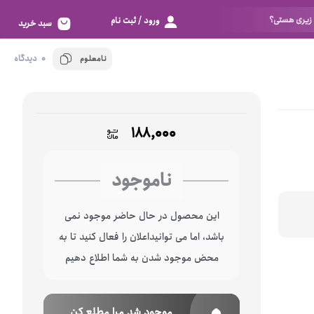
ورود / ثبت نام
سبد خرید
0 دیدگاه
نامعلوم
تور
بزرگ 80
اسپاندکس
خیلی بزرگ 85
الاستانه
خیلی خیلی بزرگ 90
۱۸۸,۰۰۰
دانتل
زیادی خیلی بزرگ 95
خوش به حالت 100
بر اساس سایز
ناموجود
نگم برات 105
فری سایز
این محصول در حال حاضر موجود نمی
خیلی خیلی کوچک 60
باشد، اما می توانیداعلان را فعال کنید تا به
خیلی کوچک 65
محض موجود شدن به شما اطلاع دهیم
کوچک 70
متوسط 75
موجود شد مرا مطلع کن