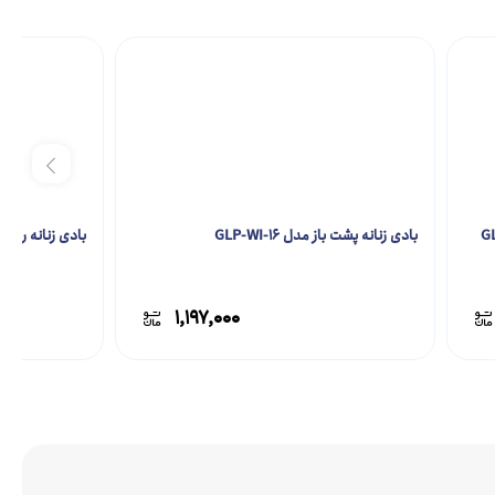
بادی زنانه پشت باز مدل GLP-WI-16
بادی زنانه ریون و گی
۱,۱۹۷,۰۰۰