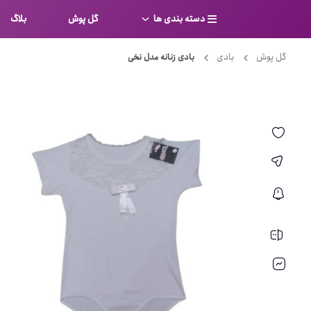
دسته بندی ها
گل پوش
بلاگ
گل پوش
بادی
بادی زنانه مدل نخی
سوتین
بر
کامل
شورت
نیم ت
ست لباس زیر
قفسه
لباس خواب
توری
بی بن
بادی
از جل
بیکینی
برالت
تراین
مایو
پلانج
کاستوم