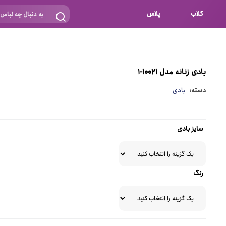
کلاب
پلاس
بارداری
 اساس نوع
شیردهی
بادی زنانه مدل 10021-1
بر اساس جنس
نه
دسته:
بادی
 ای
پنبه ای (نخی)
پلی استر
سایز بادی
د
گیپور
و باز
الاستین
رنگ
پلی آمید
گل
نایلون
ساتن