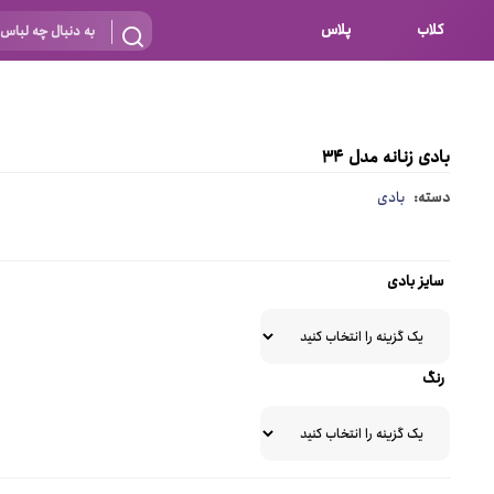
کلاب
پلاس
بارداری
 اساس نوع
شیردهی
بادی زنانه مدل 34
بر اساس جنس
نه
دسته:
بادی
 ای
پنبه ای (نخی)
پلی استر
سایز بادی
د
گیپور
و باز
الاستین
رنگ
پلی آمید
گل
نایلون
ساتن