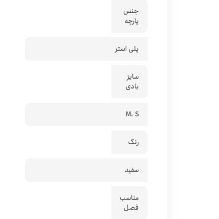
جنس
پارچه
پلی استر
سایز
بادی
M، S
رنگ
سفید
مناسب
فصل