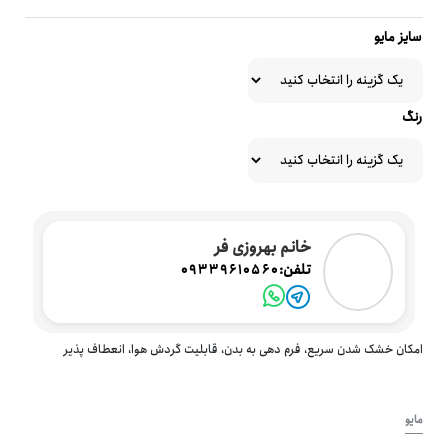
سایز مایو
رنگ
خانم بهروزی فر
تلفن:
09339610560
امکان خشک شدن سریع، فرم دهی به بدن، قابلیت گردش هوا، انعطاف پذیر
مایو