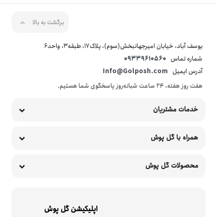
برگشت به بالا
یوسف آباد، خیابان امیرجهانبخش(سوم)، پلاک17، طبقه3، واحد6
شماره تماس
09339610560
آدرس ایمیل
Info@Golposh.com
هفت روز هفته، ۲۴ ساعت شبانه‌روز پاسخگوی شما هستیم.
خدمات مشتریان
همراه با گل پوش
محصولات گل پوش
اپلیکیشن گل پوش