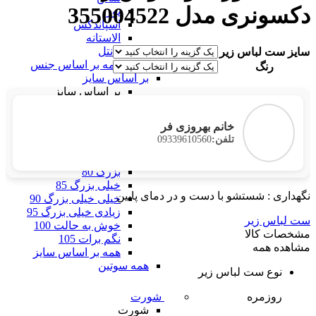
دکسونری مدل 355004522
تور
اسپاندکس
الاستانه
دانتل
سایز ست لباس زیر
همه بر اساس جنس
رنگ
بر اساس سایز
بر اساس سایز
فری سایز
خیلی خیلی کوچک 60
خانم بهروزی فر
خیلی کوچک 65
09339610560
تلفن:
کوچک 70
متوسط 75
بزرگ 80
خیلی بزرگ 85
نگهداری : شستشو با دست و در دمای پایین
خیلی خیلی بزرگ 90
زیادی خیلی بزرگ 95
ست لباس زیر
خوش به حالت 100
مشخصات کالا
نگم برات 105
مشاهده همه
همه بر اساس سایز
همه سوتین
نوع ست لباس زیر
روزمره
شورت
شورت