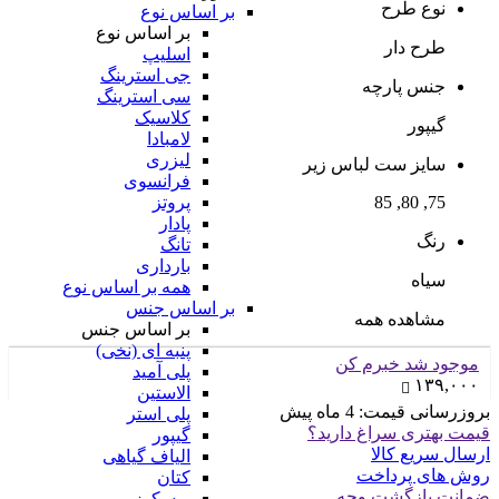
نوع طرح
بر اساس نوع
بر اساس نوع
طرح دار
اسلیپ
جی استرینگ
جنس پارچه
سی استرینگ
کلاسیک
گیپور
لامبادا
لیزری
سایز ست لباس زیر
فرانسوی
75, 80, 85
پروتز
پادار
رنگ
تانگ
بارداری
سیاه
همه بر اساس نوع
بر اساس جنس
مشاهده همه
بر اساس جنس
پنبه ای (نخی)
موجود شد خبرم کن
پلی آمید
۱۳۹,۰۰۰
الاستین
بروزرسانی قیمت:
4 ماه پیش
پلی استر
قیمت بهتری سراغ دارید؟
گیپور
ارسال سریع کالا
الیاف گیاهی
روش های پرداخت
کتان
ضمانت بازگشت وجه
ویسکوز