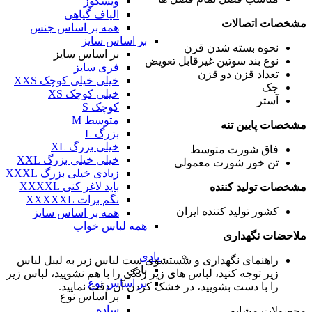
ویسکوز
الیاف گیاهی
مشخصات اتصالات
همه بر اساس جنس
بر اساس سایز
نحوه بسته شدن
قزن
بر اساس سایز
نوع بند سوتین
غیرقابل تعویض
فری سایز
تعداد قزن
دو قزن
خیلی خیلی کوچک XXS
جک
خیلی کوچک XS
آستر
کوچک S
متوسط M
مشخصات پایین تنه
بزرگ L
خیلی بزرگ XL
فاق شورت
متوسط
خیلی خیلی بزرگ XXL
تن خور شورت
معمولی
زیادی خیلی بزرگ XXXL
باید لاغر کنی XXXXL
مشخصات تولید کننده
نگم برات XXXXXL
کشور تولید کننده
ایران
همه بر اساس سایز
همه لباس خواب
ملاحضات نگهداری
بادی
راهنمای نگهداری و شستشوی ست لباس زیر
به لیبل لباس
بادی
زیر توجه کنید، لباس های زیر رنگی را با هم نشویید، لباس زیر
بر اساس نوع
را با دست بشویید، در خشک کردن آن دقت نمایید.
بر اساس نوع
ساده
محصولات مشابه