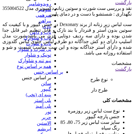
بازگشت
روبدوشامبر
نقد و بررسی
ست شورت و سوتین زنانه دکسونری مدل 355004522
شومیز
نگهداری : شستشو با دست و در دمای پایین
سرهمی
پیراهن
ست لباس زیر زنانه از برند Dexonary در جنس گیپور و با کیفیت که
بادی
سوتین بدون آستر و فنردار با بند نازک و قابل تنظیم غیر قابل جدا
تاپ و دامن
شدن بوده و دارای سه ردیف دوتایی قزن می باشد.شورت مدل
تاپ و شلوارک
اسلیپ دارای دو کش جداگانه دو طرف لباس جلوی لباس گلدوزی
تاپ و شورت
شده و دارای آستر جداگانه بوده و این ست مناسب شست و شو و
تی شرت و شلوار
استفاده روزانه می باشد.
تونیک و شلوار
نیم تنه و شلوارک
مشخصات
همه بر اساس نوع
بازگشت
بر اساس جنس
بر اساس جنس
نوع طرح
ساتن
گیپور
طرح دار
پنبه ای (نخی)
مشخصات کلی
پلی استر
پلی آمید
نوع ست لباس زیر
روزمره
تور
جنس پارچه
گیپور
حریر
سایز ست لباس زیر
75، 80، 85
الاستین
رنگ
سیاه
ابریشم
مناسب فصل
تمام فصل ها