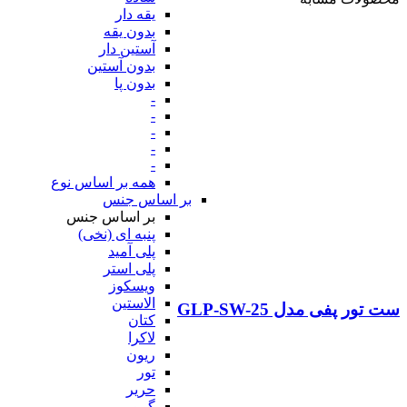
یقه دار
بدون یقه
آستین دار
بدون آستین
بدون پا
-
-
-
-
-
همه بر اساس نوع
بر اساس جنس
بر اساس جنس
پنبه ای (نخی)
پلی آمید
پلی استر
ویسکوز
الاستین
ست تور پفی مدل GLP-SW-25
کتان
لاکرا
ریون
تور
حریر
گیپور