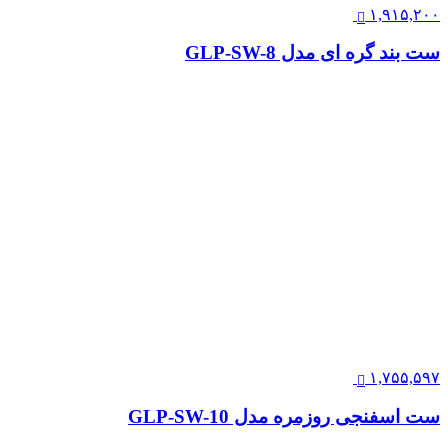
۱,۹۱۵,۲۰۰
ست بند گره ای مدل GLP-SW-8
۱,۷۵۵,۵۹۷
ست اسفنجی روزمره مدل GLP-SW-10