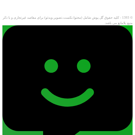
© 1393 - کلیه حقوق گل پوش شامل (محتوا،تکست،تصویر،ویدئو) برای مقاصد غیرتجاری و با ذکر
منبع بلامانع می باشد.