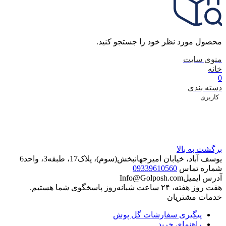
محصول مورد نظر خود را جستجو کنید.
منوی سایت
خانه
0
دسته بندی
کاربری
برگشت به بالا
یوسف آباد، خیابان امیرجهانبخش(سوم)، پلاک17، طبقه3، واحد6
شماره تماس
09339610560
آدرس ایمیل
Info@Golposh.com
هفت روز هفته، ۲۴ ساعت شبانه‌روز پاسخگوی شما هستیم.
خدمات مشتریان
پیگیری سفارشات گل پوش
راهنمای خرید