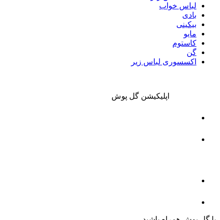
لباس خواب
بادی
بیکینی
مایو
کاستوم
گن
اکسسوری لباس زیر
اپلیکیشن گل پوش
با گل پوش همراه باشید