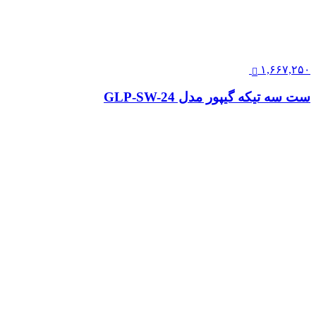
۱,۶۶۷,۲۵۰
ست سه تیکه گیپور مدل GLP-SW-24