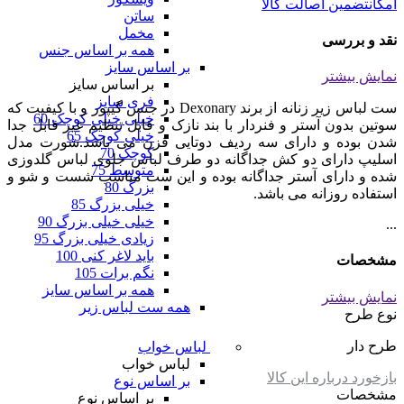
امکان
تضمین اصالت کالا
ساتن
مخمل
نقد و بررسی
همه بر اساس جنس
بر اساس سایز
نمایش بیشتر
بر اساس سایز
فری سایز
ست لباس زیر زنانه از برند Dexonary در جنس گیپور و با کیفیت که
خیلی خیلی کوچک 60
سوتین بدون آستر و فنردار با بند نازک و قابل تنظیم غیر قابل جدا
خیلی کوچک 65
شدن بوده و دارای سه ردیف دوتایی قزن می باشد.شورت مدل
کوچک 70
اسلیپ دارای دو کش جداگانه دو طرف لباس جلوی لباس گلدوزی
متوسط 75
شده و دارای آستر جداگانه بوده و این ست مناسب شست و شو و
بزرگ 80
استفاده روزانه می باشد.
خیلی بزرگ 85
خیلی خیلی بزرگ 90
...
زیادی خیلی بزرگ 95
باید لاغر کنی 100
مشخصات
نگم برات 105
همه بر اساس سایز
نمایش بیشتر
همه ست لباس زیر
نوع طرح
طرح دار
لباس خواب
لباس خواب
بازخورد درباره این کالا
بر اساس نوع
مشخصات
بر اساس نوع