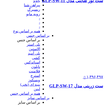
ست تور شاینی مدل GLP-SW-11
باندو
پیراهن شنا
ریسبرگ
رویه مایو
-
-
-
همه بر اساس نوع
بر اساس جنس
بر اساس جنس
پلی استر
الاستین
پلی آمید
کشی
اسپاندکس
نایلون
فلامنت
استرچ
۱,۳۹۶,۴۹۷
ویسکوز
پنبه ای (نخی)
ست زرینی مدل GLP-SW-17
لینن
همه بر اساس جنس
بر اساس سایز
بر اساس سایز