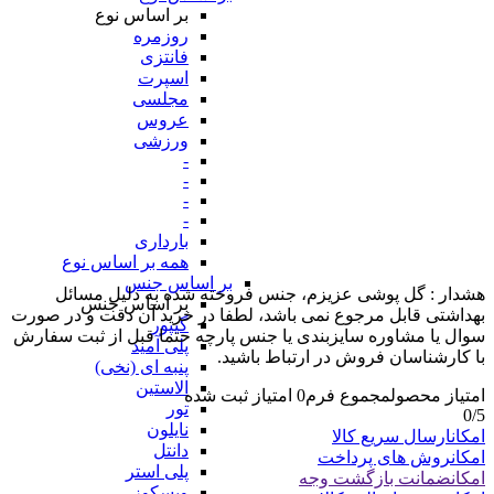
بر اساس نوع
روزمره
فانتزی
اسپرت
مجلسی
عروس
ورزشی
-
-
-
-
بارداری
همه بر اساس نوع
بر اساس جنس
هشدار : گل پوشی عزیزم، جنس فروخته شده به دلیل مسائل
بر اساس جنس
بهداشتی قابل مرجوع نمی باشد، لطفا در خرید آن دقت و در صورت
گیپور
سوال یا مشاوره سایزبندی یا جنس پارچه حتما قبل از ثبت سفارش
پلی آمید
با کارشناسان فروش در ارتباط باشید.
پنبه ای (نخی)
الاستین
امتیاز محصول
مجموع فرم
0
امتیاز ثبت شده
تور
0
/5
نایلون
امکان
ارسال سریع کالا
دانتل
امکان
روش های پرداخت
پلی استر
امکان
ضمانت بازگشت وجه
ویسکوز