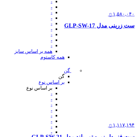
-
-
-
۱,۵۸۰,۰۴۰
-
-
ست زرینی مدل GLP-SW-17
-
-
-
-
همه بر اساس سایز
همه کاستوم
گن
گن
بر اساس نوع
بر اساس نوع
-
-
-
-
-
-
۱,۱۱۷,۱۹۴
-
-
ست فنر دار زیره تور بلند مدل GLP-SW-21