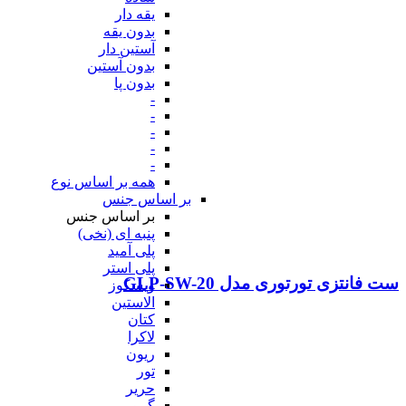
یقه دار
بدون یقه
آستین دار
بدون آستین
بدون پا
-
-
-
-
-
همه بر اساس نوع
بر اساس جنس
بر اساس جنس
پنبه ای (نخی)
پلی آمید
پلی استر
ست فانتزی تورتوری مدل GLP-SW-20
ویسکوز
الاستین
کتان
لاکرا
ریون
تور
حریر
گیپور