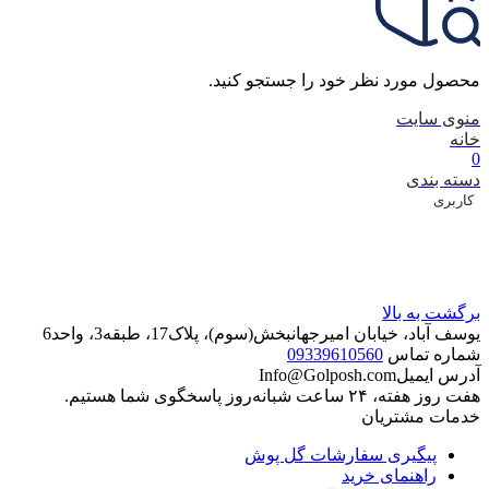
محصول مورد نظر خود را جستجو کنید.
منوی سایت
خانه
0
دسته بندی
کاربری
برگشت به بالا
یوسف آباد، خیابان امیرجهانبخش(سوم)، پلاک17، طبقه3، واحد6
شماره تماس
09339610560
آدرس ایمیل
Info@Golposh.com
هفت روز هفته، ۲۴ ساعت شبانه‌روز پاسخگوی شما هستیم.
خدمات مشتریان
پیگیری سفارشات گل پوش
راهنمای خرید