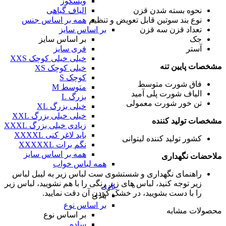
ویسکوز
الیاف گیاهی
نحوه بسته شدن
قزن
همه بر اساس جنس
نوع بند سوتین
قابل تعویض و تنظیم
بر اساس سایز
تعداد قزن
سه قزن
بر اساس سایز
جک
فری سایز
آستر
خیلی خیلی کوچک XXS
مشخصات پایین تنه
خیلی کوچک XS
کوچک S
فاق شورت
متوسط
متوسط M
الیاف شورت
پلی آمید
بزرگ L
تن خور شورت
معمولی
خیلی بزرگ XL
خیلی خیلی بزرگ XXL
مشخصات تولید کننده
زیادی خیلی بزرگ XXXL
باید لاغر کنی XXXXL
کشور تولید کننده
لیتوانی
نگم برات XXXXXL
همه بر اساس سایز
ملاحضات نگهداری
همه لباس خواب
راهنمای نگهداری و شستشوی ست لباس زیر
به لیبل لباس
زیر توجه کنید، لباس های زیر رنگی را با هم نشویید، لباس زیر
بادی
را با دست بشویید، در خشک کردن آن دقت نمایید.
بادی
بر اساس نوع
محصولات مشابه
بر اساس نوع
ساده