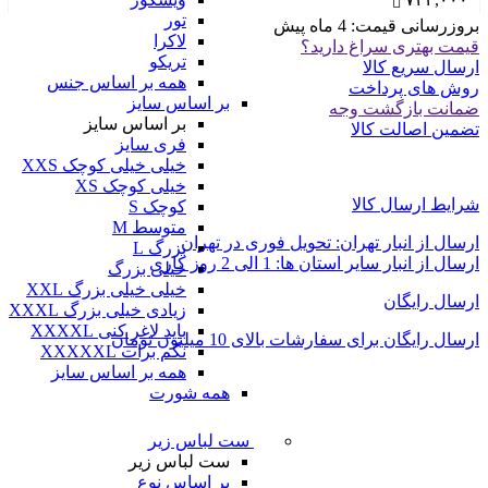
تور
بروزرسانی قیمت:
4 ماه پیش
لاکرا
قیمت بهتری سراغ دارید؟
تریکو
ارسال سریع کالا
همه بر اساس جنس
روش های پرداخت
بر اساس سایز
ضمانت بازگشت وجه
بر اساس سایز
تضمین اصالت کالا
فری سایز
خیلی خیلی کوچک XXS
خیلی کوچک XS
شرایط ارسال کالا
کوچک S
متوسط M
ارسال از انبار تهران: تحویل فوری در تهران
بزرگ L
ارسال از انبار سایر استان ها: 1 الی 2 روز کاری
خیلی بزرگ
خیلی خیلی بزرگ XXL
ارسال رایگان
زیادی خیلی بزرگ XXXL
باید لاغر کنی XXXXL
ارسال رایگان برای سفارشات بالای 10 میلیون تومان
نگم برات XXXXXL
همه بر اساس سایز
همه شورت
ست لباس زیر
ست لباس زیر
بر اساس نوع