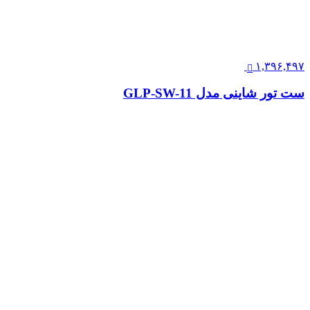
۱,۳۹۶,۴۹۷
ست تور شاینی مدل GLP-SW-11