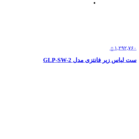
۱,۲۹۲,۷۶۰
ست لباس زیر فانتزی مدل GLP-SW-2