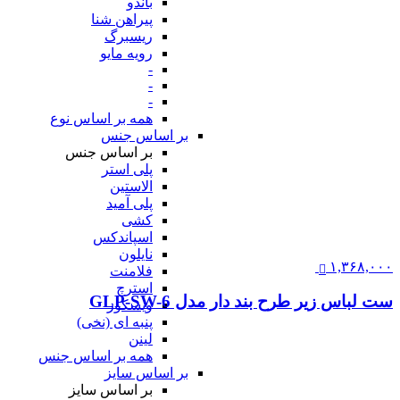
باندو
پیراهن شنا
ریسبرگ
رویه مایو
-
-
-
همه بر اساس نوع
بر اساس جنس
بر اساس جنس
پلی استر
الاستین
پلی آمید
کشی
اسپاندکس
نایلون
۱,۳۶۸,۰۰۰
فلامنت
استرچ
ست لباس زیر طرح بند دار مدل GLP-SW-6
ویسکوز
پنبه ای (نخی)
لینن
همه بر اساس جنس
بر اساس سایز
بر اساس سایز