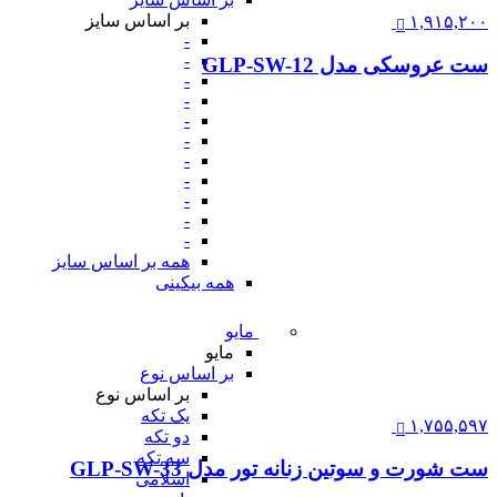
بر اساس سایز
۱,۹۱۵,۲۰۰
-
-
ست عروسکی مدل GLP-SW-12
-
-
-
-
-
-
-
-
-
همه بر اساس سایز
همه بیکینی
مایو
مایو
بر اساس نوع
بر اساس نوع
یک تکه
۱,۷۵۵,۵۹۷
دو تکه
سه تکه
ست شورت و سوتین زنانه تور مدل GLP-SW-33
اسلامی