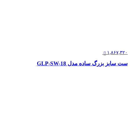
۱,۸۶۷,۳۲۰
ست سایز بزرگ ساده مدل GLP-SW-18