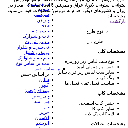
روبدوشامبر
لیتوانی، استونی، لاتویا، عراق و همچنین با ایجاد نمایندگی مجاز در
شومیز
ایران و کشورهای دیگر، اقدام به فروش محصولات خود می‌نماید.
سرهمی
مشخصات
پیراهن
بازگشت
بادی
تاپ و دامن
نوع طرح
تاپ و شلوارک
طرح دار
تاپ و شورت
تی شرت و شلوار
مشخصات کلی
تونیک و شلوار
نیم تنه و شلوارک
نوع ست لباس زیر
روزمره
همه بر اساس نوع
جنس پارچه
پلی آمید
بر اساس جنس
سایز ست لباس زیر
فری سایز
بر اساس جنس
رنگ
قرمز
ساتن
مناسب فصل
تمام فصل ها
گیپور
پنبه ای (نخی)
مشخصات کاپ
پلی استر
پلی آمید
جنس کاپ
اسفنجی
تور
سایز کاپ
B
حریر
لایه کاپ
یک لایه
الاستین
ابریشم
مشخصات اتصالات