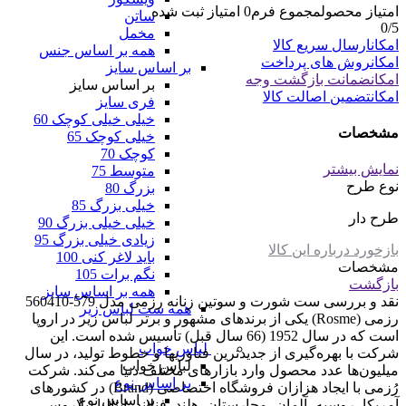
امتیاز محصول
مجموع فرم
0
امتیاز ثبت شده
ساتن
0
/5
مخمل
امکان
ارسال سریع کالا
همه بر اساس جنس
امکان
روش های پرداخت
بر اساس سایز
امکان
ضمانت بازگشت وجه
بر اساس سایز
امکان
تضمین اصالت کالا
فری سایز
خیلی خیلی کوچک 60
مشخصات
خیلی کوچک 65
کوچک 70
نمایش بیشتر
متوسط 75
نوع طرح
بزرگ 80
خیلی بزرگ 85
طرح دار
خیلی خیلی بزرگ 90
زیادی خیلی بزرگ 95
بازخورد درباره این کالا
باید لاغر کنی 100
مشخصات
نگم برات 105
بازگشت
همه بر اساس سایز
نقد و بررسی
ست شورت و سوتین زنانه رزمی مدل 579-560410
همه ست لباس زیر
رزمی (Rosme) یکی از برندهای مشهور و برتر لباس زیر در اروپا
است که در سال 1952 (66 سال قبل) تأسیس شده است. این
لباس خواب
شرکت با بهره‌گیری از جدیدترین فناوریها و خطوط تولید، در سال
لباس خواب
میلیون‌ها عدد محصول وارد بازارهای مختلف دنیا می‌کند. شرکت
بر اساس نوع
رُزمی با ایجاد هزازان فروشگاه اختصاصی (Brand) در کشورهای
بر اساس نوع
آمریکا، روسیه، آلمان، مجارستان، هلند، فنلاند، ایتالیا، بلاروس،