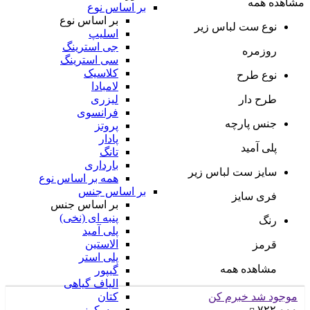
مشاهده همه
بر اساس نوع
بر اساس نوع
نوع ست لباس زیر
اسلیپ
جی استرینگ
روزمره
سی استرینگ
کلاسیک
نوع طرح
لامبادا
طرح دار
لیزری
فرانسوی
جنس پارچه
پروتز
پادار
پلی آمید
تانگ
بارداری
سایز ست لباس زیر
همه بر اساس نوع
بر اساس جنس
فری سایز
بر اساس جنس
پنبه ای (نخی)
رنگ
پلی آمید
الاستین
قرمز
پلی استر
مشاهده همه
گیپور
الیاف گیاهی
موجود شد خبرم کن
کتان
۷۲۲,۰۰۰
ویسکوز