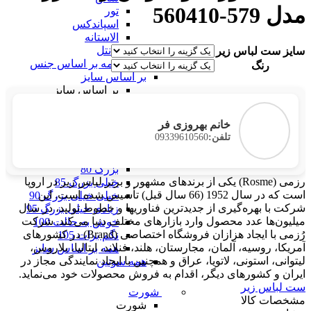
مدل 579-560410
تور
اسپاندکس
الاستانه
دانتل
سایز ست لباس زیر
همه بر اساس جنس
رنگ
بر اساس سایز
بر اساس سایز
فری سایز
خیلی خیلی کوچک 60
خانم بهروزی فر
خیلی کوچک 65
09339610560
تلفن:
کوچک 70
متوسط 75
بزرگ 80
رزمی (Rosme) یکی از برندهای مشهور و برتر لباس زیر در اروپا
خیلی بزرگ 85
است که در سال 1952 (66 سال قبل) تأسیس شده است. این
خیلی خیلی بزرگ 90
شرکت با بهره‌گیری از جدیدترین فناوریها و خطوط تولید، در سال
زیادی خیلی بزرگ 95
میلیون‌ها عدد محصول وارد بازارهای مختلف دنیا می‌کند. شرکت
خوش به حالت 100
رُزمی با ایجاد هزازان فروشگاه اختصاصی (Brand) در کشورهای
نگم برات 105
آمریکا، روسیه، آلمان، مجارستان، هلند، فنلاند، ایتالیا، بلاروس،
همه بر اساس سایز
لیتوانی، استونی، لاتویا، عراق و همچنین با ایجاد نمایندگی مجاز در
همه سوتین
ایران و کشورهای دیگر، اقدام به فروش محصولات خود می‌نماید.
ست لباس زیر
شورت
مشخصات کالا
شورت