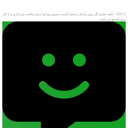
© 1393 - کلیه حقوق گل پوش شامل (محتوا،تکست،تصویر،ویدئو) برای مقاصد غیرتجاری و با ذکر
منبع بلامانع می باشد.