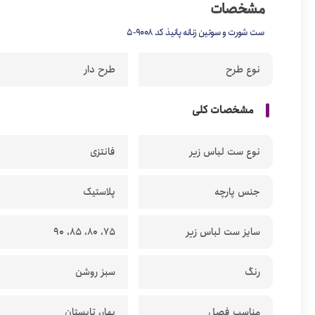
مشخصات
ست شورت و سوتین زنانه پانیذ کد 9008-5
نوع طرح
طرح دار
مشخصات کلی
نوع ست لباس زیر
فانتزی
جنس پارچه
پلاستیک
سایز ست لباس زیر
75، 80، 85، 90
رنگ
سبز روشن
مناسب فصل
بهار، تابستان