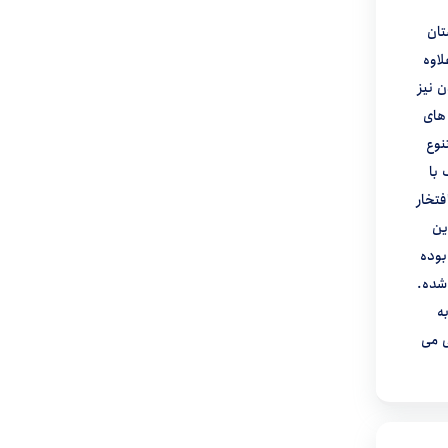
تان
اوه
 نیز
های
نوع
 با
فتخار
ین
وده
 شده.
ه
ی می