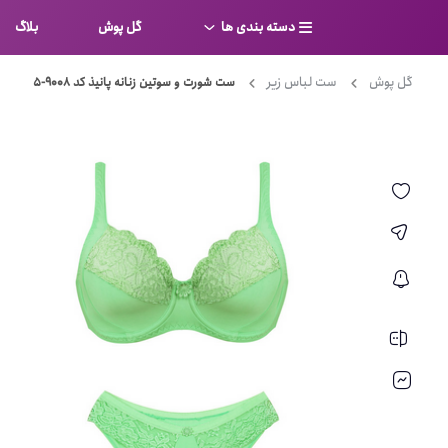
دسته بندی ها
گل پوش
بلاگ
گل پوش
ست لباس زیر
ست شورت و سوتین زنانه پانیذ کد 9008-5
سوتین
بر
کامل
شورت
نیم ت
ست لباس زیر
قفسه
لباس خواب
توری
بی بن
بادی
از جل
بیکینی
برالت
تراین
مایو
پلانج
کاستوم