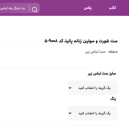
کلاب
پلاس
بارداری
 اساس نوع
شیردهی
ست شورت و سوتین زنانه پانیذ کد 9008-5
بر اساس جنس
نه
دسته:
ست لباس زیر
 ای
پنبه ای (نخی)
پلی استر
سایز ست لباس زیر
د
گیپور
و باز
الاستین
رنگ
پلی آمید
گل
نایلون
ساتن