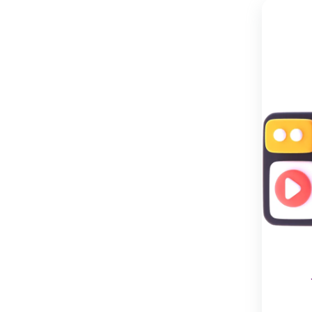
نگهداری
:
شستشو
با
دست
و
در
دمای
پایین