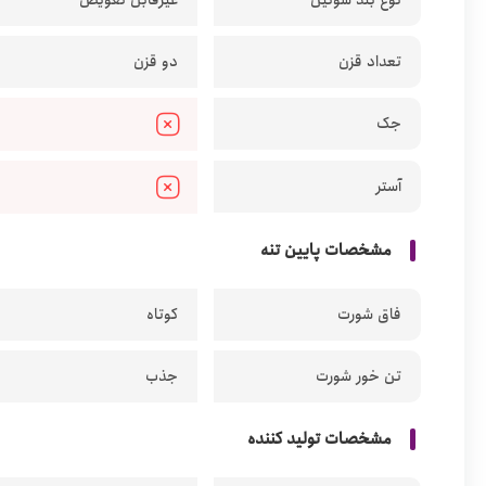
نوع بند سوتین
غیرقابل تعویض
تعداد قزن
دو قزن
جک
آستر
مشخصات پایین تنه
فاق شورت
کوتاه
تن خور شورت
جذب
مشخصات تولید کننده