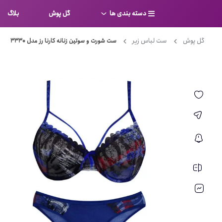
دسته بندی ها
گل پوش
بلاگ
گل پوش
ست لباس زیر
ست شورت و سوتین زنانه کارنا رز مدل 3330
سوتین
بر
کامل
شورت
نیم ت
ست لباس زیر
قفسه
لباس خواب
توری
بی بن
بادی
از جل
بیکینی
برالت
تراین
مایو
پلانج
کاستوم