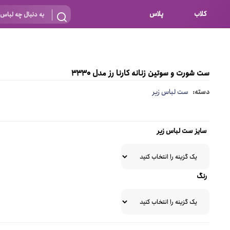
کلاب
پلاس
بارداری
 اساس نوع
شیردهی
ست شورت و سوتین زنانه کارنا رز مدل 3330
بر اساس جنس
نه
دسته:
ست لباس زیر
 ای
پنبه ای (نخی)
پلی استر
سایز ست لباس زیر
د
گیپور
و باز
الاستین
رنگ
پلی آمید
گل
نایلون
ساتن