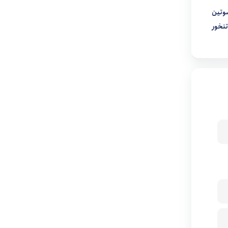
سوتین
نخور