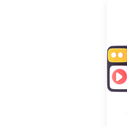
نگهداری
:
شستشو
با
دست
و
در
دمای
پایین