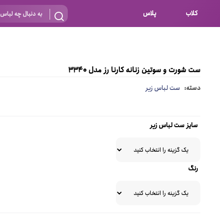
کلاب
پلاس
بارداری
 اساس نوع
شیردهی
ست شورت و سوتین زنانه کارنا رز مدل 3340
بر اساس جنس
نه
دسته:
ست لباس زیر
 ای
پنبه ای (نخی)
پلی استر
سایز ست لباس زیر
د
گیپور
و باز
الاستین
رنگ
پلی آمید
گل
نایلون
ساتن