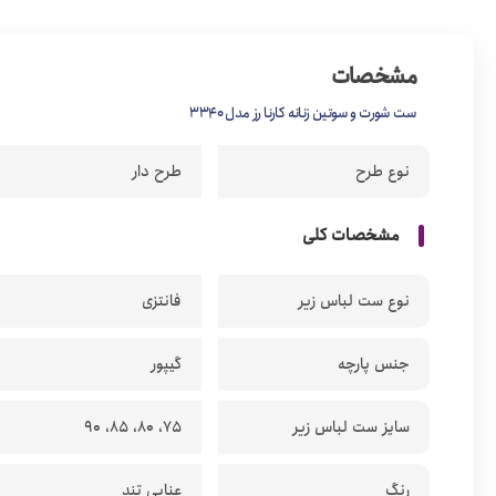
مشخصات
ست شورت و سوتین زنانه کارنا رز مدل 3340
نوع طرح
طرح دار
مشخصات کلی
نوع ست لباس زیر
فانتزی
جنس پارچه
گیپور
سایز ست لباس زیر
75، 80، 85، 90
رنگ
عنابی تند