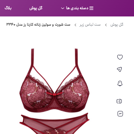
دسته بندی ها
گل پوش
بلاگ
گل پوش
ست لباس زیر
ست شورت و سوتین زنانه کارنا رز مدل 3340
سوتین
بر
کامل
شورت
نیم ت
ست لباس زیر
قفسه
لباس خواب
توری
بی بن
بادی
از جل
بیکینی
برالت
تراین
مایو
پلانج
کاستوم