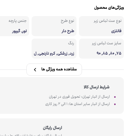
ویژگی‌های محصول
نوع ست لباس زیر
نوع طرح
جنس پارچه
فانتزی
طرح دار
تور, گیپور
سایز ست لباس زیر
رنگ
75, 80, 85, 90
زرد, زرشکی, کرم نارنجی, ل
یمویی روشن
مشاهده همه ویژگی ها
شرایط ارسال کالا
ارسال از انبار تهران: تحویل فوری در تهران
ارسال از انبار سایر استان ها: 1 الی 2 روز کاری
ارسال رایگان
ارسال رایگان برای سفارشات بالای 10 میل