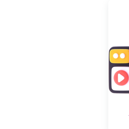
نگهداری
:
شستشو
با
دست
و
در
دمای
پایین