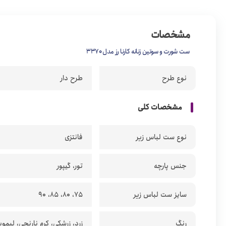
مشخصات
ست شورت و سوتین زنانه کارنا رز مدل 3370
نوع طرح
طرح دار
مشخصات کلی
نوع ست لباس زیر
فانتزی
جنس پارچه
تور، گیپور
سایز ست لباس زیر
75، 80، 85، 90
رنگ
زرد، زرشکی، کرم نارنجی، لیمو