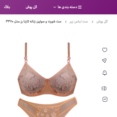
دسته بندی ها
گل پوش
بلاگ
گل پوش
ست لباس زیر
ست شورت و سوتین زنانه کارنا رز مدل 3370
سوتین
بر
کامل
شورت
نیم ت
ست لباس زیر
قفسه
لباس خواب
توری
بی بن
بادی
از جل
بیکینی
برالت
تراین
مایو
پلانج
کاستوم