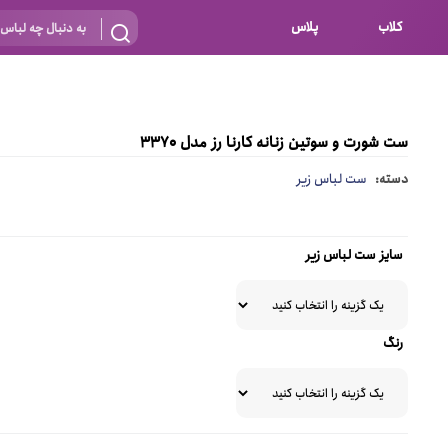
کلاب
پلاس
بارداری
 اساس نوع
شیردهی
ست شورت و سوتین زنانه کارنا رز مدل 3370
بر اساس جنس
نه
دسته:
ست لباس زیر
 ای
پنبه ای (نخی)
پلی استر
سایز ست لباس زیر
د
گیپور
و باز
الاستین
رنگ
پلی آمید
گل
نایلون
ساتن