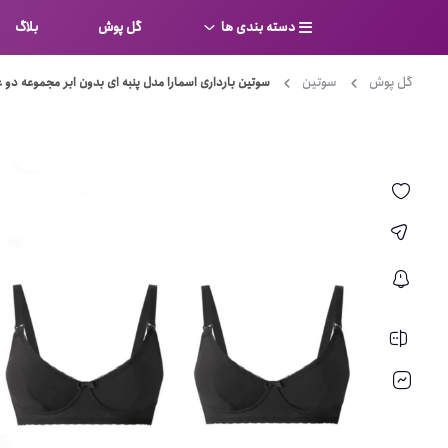
دسته بندی ها
گل پوش
بلاگ
گل پوش
سوتین
سوتین بارداری اسمارا مدل پنبه ای بدون ابر مجموعه دو
سوتین
بر
کامل
شورت
نیم ت
ست لباس زیر
قفسه
لباس خواب
توری
بی بن
بادی
از جل
بیکینی
برالت
تراین
مایو
پلانج
کاستوم