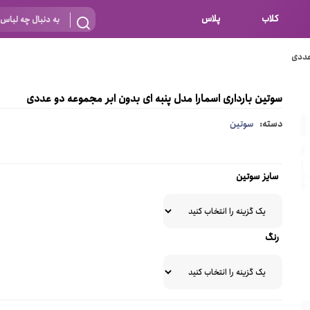
کلاب
پلاس
 عددی
بارداری
 اساس نوع
شیردهی
سوتین بارداری اسمارا مدل پنبه ای بدون ابر مجموعه دو عددی
بر اساس جنس
نه
دسته:
سوتین
 ای
پنبه ای (نخی)
پلی استر
سایز سوتین
د
گیپور
و باز
الاستین
رنگ
پلی آمید
گل
نایلون
ساتن