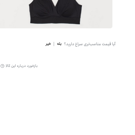
گن
آیا قیمت مناسب‌تری سراغ دارید؟
بله
|
خیر
بازخورد درباره این کالا