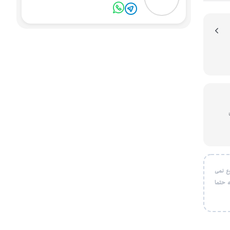
یون
ع نمی
 حتما