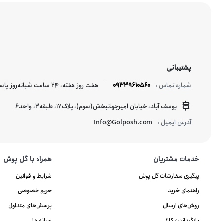
پشتیبانی
09339610560
هفت روز هفته، ۲۴ ساعت شبانه‌روز پاسخگوی شما هستیم.
شماره تماس :
یوسف آباد، خیابان امیرجهانبخش(سوم)، پلاک17، طبقه3، واحد6
Info@Golposh.com
آدرس ایمیل :
خدمات مشتریان
همراه با گل پوش
پیگیری سفارشات گل پوش
شرایط و قوانین
راهنمای خرید
حریم خصوصی
روش‌های ارسال
پرسش‌های متداول
بازگرداندن کالا
رسانه ها