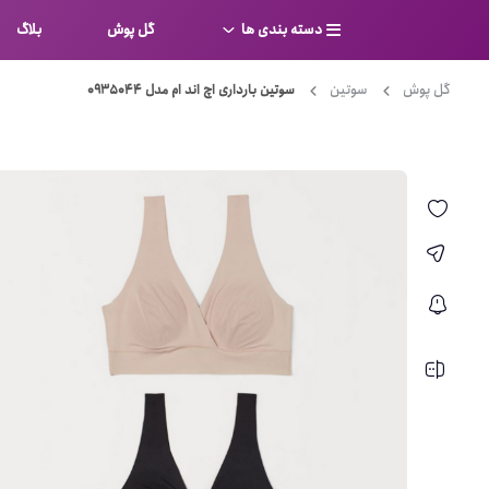
دسته بندی ها
گل پوش
بلاگ
گل پوش
سوتین
سوتین بارداری اچ اند ام مدل 0935044
سوتین
بر
کامل
شورت
نیم ت
ست لباس زیر
قفسه
لباس خواب
توری
بی بن
بادی
از جل
بیکینی
برالت
تراین
مایو
پلانج
کاستوم