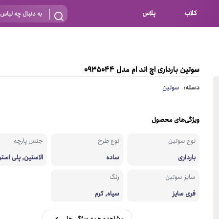
کلاب
پلاس
بارداری
 اساس نوع
شیردهی
سوتین بارداری اچ اند ام مدل 0935044
بر اساس جنس
نه
دسته:
سوتین
 ای
پنبه ای (نخی)
پلی استر
ویژگی‌های محصول
د
گیپور
نوع سوتین
نوع طرح
جنس پارچه
و باز
الاستین
بارداری
ساده
الاستین, پلی استر
پلی آمید
سایز سوتین
رنگ
گل
نایلون
فری سایز
سیاه, کرم
ساتن