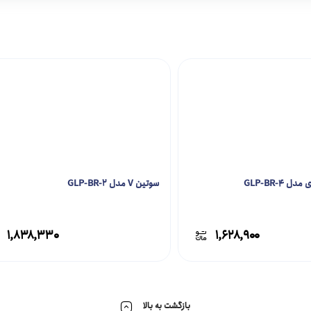
 GLP-BR-4
سوتین V مدل GLP-BR-2
۱,۸۳۸,۳۳۰
۱,۶۲۸,۹۰۰
بازگشت به بالا