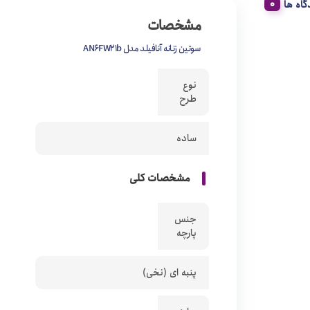
گاه ها
مشخصات
سوتین زنانه آنافیلد مدل AN6FW21b
نوع
طرح
ساده
مشخصات کلی
جنس
پارچه
پنبه ای (نخی)