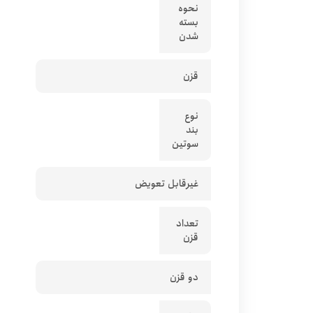
نحوه
بسته
شدن
قزن
نوع
بند
سوتین
غیرقابل تعویض
تعداد
قزن
دو قزن