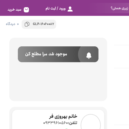
ورود / ثبت نام
سبد خرید
0 دیدگاه
GLP-16060087
موجود شد مرا مطلع کن
خانم بهروزی فر
تلفن:
09339610560