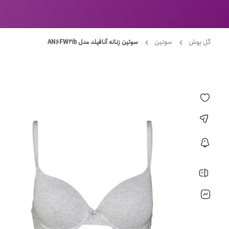
گل پوش
سوتین
سوتین زنانه آنافیلد مدل AN6FW21b