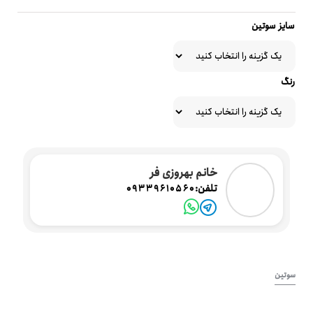
سایز سوتین
رنگ
خانم بهروزی فر
تلفن:
09339610560
سوتین