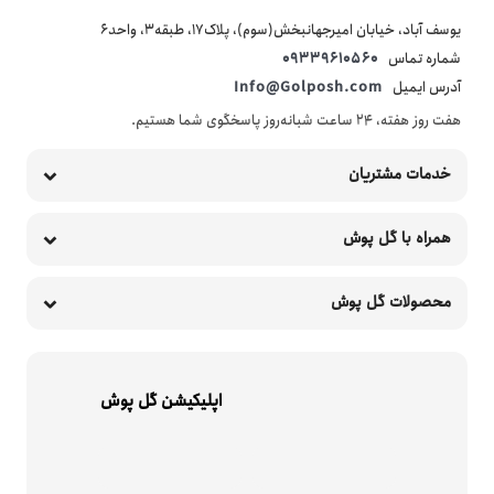
یوسف آباد، خیابان امیرجهانبخش(سوم)، پلاک17، طبقه3، واحد6
شماره تماس
09339610560
آدرس ایمیل
Info@Golposh.com
هفت روز هفته، ۲۴ ساعت شبانه‌روز پاسخگوی شما هستیم.
خدمات مشتریان
همراه با گل پوش
محصولات گل پوش
اپلیکیشن گل پوش