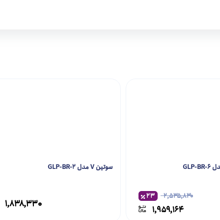
GLP-
سوتین V مدل GLP-BR-2
۲۳
۲,۵۳۵,۸۳۰
۱,۸۳۸,۳۳۰
۱,۹۵۹,۱۶۴