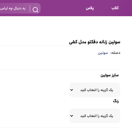
کلاب
پلاس
بارداری
 اساس نوع
شیردهی
سوتین زنانه دفکتو مدل کشی
بر اساس جنس
نه
دسته:
سوتین
 ای
پنبه ای (نخی)
پلی استر
سایز سوتین
د
گیپور
و باز
الاستین
رنگ
پلی آمید
گل
نایلون
ساتن