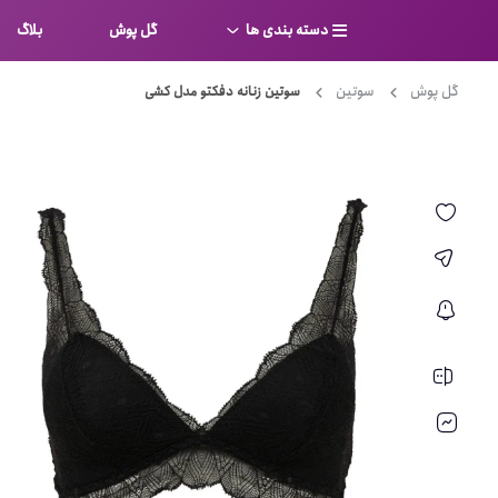
دسته بندی ها
گل پوش
بلاگ
گل پوش
سوتین
سوتین زنانه دفکتو مدل کشی
سوتین
بر
کامل
شورت
نیم ت
ست لباس زیر
قفسه
لباس خواب
توری
بی بن
بادی
از جل
بیکینی
برالت
تراین
مایو
پلانج
کاستوم