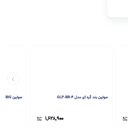
سوتین بند گره ای مدل GLP-BR-4
سوتین BIG مدل GLP-BR-3
۱,۶۲۸,۹۰۰