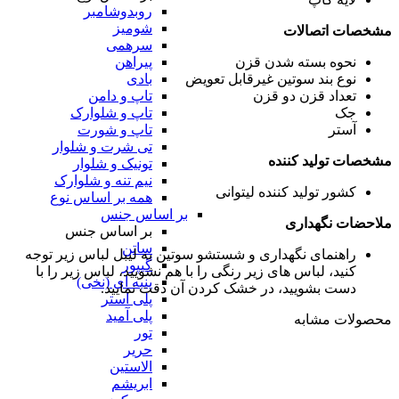
روبدوشامبر
شومیز
مشخصات اتصالات
سرهمی
پیراهن
نحوه بسته شدن
قزن
بادی
نوع بند سوتین
غیرقابل تعویض
تاپ و دامن
تعداد قزن
دو قزن
تاپ و شلوارک
جک
تاپ و شورت
آستر
تی شرت و شلوار
مشخصات تولید کننده
تونیک و شلوار
نیم تنه و شلوارک
کشور تولید کننده
لیتوانی
همه بر اساس نوع
بر اساس جنس
ملاحضات نگهداری
بر اساس جنس
ساتن
راهنمای نگهداری و شستشو سوتین
به لیبل لباس زیر توجه
گیپور
کنید، لباس های زیر رنگی را با هم نشویید، لباس زیر را با
پنبه ای (نخی)
دست بشویید، در خشک کردن آن دقت نمایید.
پلی استر
پلی آمید
محصولات مشابه
تور
حریر
الاستین
ابریشم