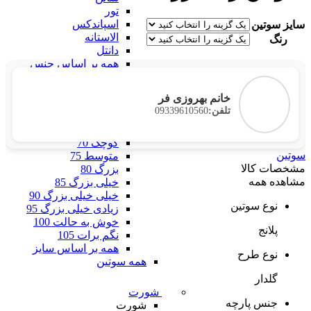
تور
اسپاندکس
سایز سوتین
الاستانه
رنگ
دانتل
همه بر اساس جنس
بر اساس سایز
بر اساس سایز
خانم بهروزی فر
فری سایز
09339610560
تلفن:
خیلی خیلی کوچک 60
خیلی کوچک 65
کوچک 70
سوتین
متوسط 75
مشخصات کالا
بزرگ 80
مشاهده همه
خیلی بزرگ 85
خیلی خیلی بزرگ 90
نوع سوتین
زیادی خیلی بزرگ 95
خوش به حالت 100
پلانج
نگم برات 105
همه بر اساس سایز
نوع طرح
همه سوتین
گلدار
شورت
جنس پارچه
شورت