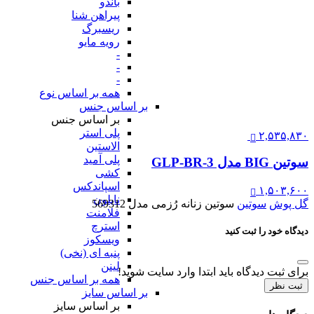
باندو
پیراهن شنا
ریسبرگ
رویه مایو
-
-
-
همه بر اساس نوع
بر اساس جنس
بر اساس جنس
پلی استر
۲,۵۳۵,۸۳۰
الاستین
پلی آمید
سوتین BIG مدل GLP-BR-3
کشی
اسپاندکس
۱,۵۰۳,۶۰۰
نایلون
گل پوش
سوتین
سوتین زنانه رُزمی مدل 569312
فلامنت
استرچ
دیدگاه خود را ثبت کنید
ویسکوز
پنبه ای (نخی)
لینن
برای ثبت دیدگاه باید ابتدا وارد سایت شوید!
همه بر اساس جنس
ثبت نظر
بر اساس سایز
بر اساس سایز