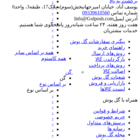
برگشت به بالا
-
یوسف آباد، خیابان امیرجهانبخش(سوم)، پلاک17، طبقه3، واحد6
-
-
شماره تماس
09339610560
-
آدرس ایمیل
Info@Golposh.com
-
هفت روز هفته، ۲۴ ساعت شبانه‌روز پاسخگوی شما هستیم.
-
خدمات مشتریان
-
-
پیگیری سفارشات گل پوش
-
راهنمای خرید
همه بر اساس سایز
روش‌های ارسال
همه کاستوم
بازگرداندن کالا
روش‌های پرداخت
اصالت کالا
گن
شعبات گل پوش
گن
بازاریابی و فروش
بر اساس نوع
لیست کالاها
بر اساس نوع
-
همراه با گل پوش
-
-
شرایط و قوانین
-
حریم خصوصی
-
پرسش‌های متداول
-
رسانه ها
-
مجله گل پوش
-