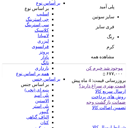
بر اساس نوع
پلی آمید
بر اساس نوع
اسلیپ
سایز سوتین
جی استرینگ
سی استرینگ
فری سایز
کلاسیک
لامبادا
رنگ
لیزری
فرانسوی
کرم
پروتز
مشاهده همه
پادار
تانگ
موجود شد خبرم کن
بارداری
۶۷۷,۰۰۰
همه بر اساس نوع
بر اساس جنس
بروزرسانی قیمت:
4 ماه پیش
بر اساس جنس
قیمت بهتری سراغ دارید؟
پنبه ای (نخی)
ارسال سریع کالا
پلی آمید
روش های پرداخت
الاستین
ضمانت بازگشت وجه
پلی استر
تضمین اصالت کالا
گیپور
الیاف گیاهی
کتان
شرایط ارسال کالا
ویسکوز