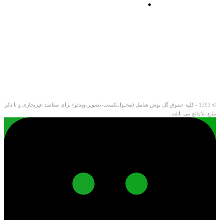
© 1393 - کلیه حقوق گل پوش شامل (محتوا،تکست،تصویر،ویدئو) برای مقاصد غیرتجاری و با ذکر
منبع بلامانع می باشد.