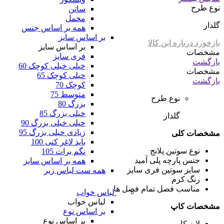
نوع طرح
ساتن
مخمل
گلدار
همه بر اساس جنس
بر اساس سایز
بازخورد درباره این کالا
بر اساس سایز
مشخصات
فری سایز
بازگشت
خیلی خیلی کوچک 60
مشخصات
خیلی کوچک 65
بازگشت
کوچک 70
متوسط 75
نوع طرح
بزرگ 80
خیلی بزرگ 85
گلدار
خیلی خیلی بزرگ 90
زیادی خیلی بزرگ 95
مشخصات کلی
باید لاغر کنی 100
نوع سوتین
پلانج
نگم برات 105
جنس پارچه
پلی آمید
همه بر اساس سایز
سایز سوتین
فری سایز
همه ست لباس زیر
رنگ
کرم
مناسب فصل
تمام فصل ها
لباس خواب
لباس خواب
مشخصات کاپ
بر اساس نوع
بر اساس نوع
لایه کاپ