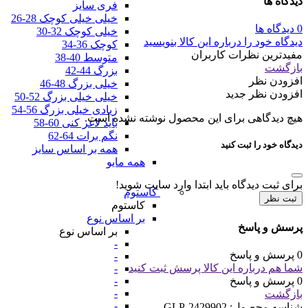
دیدگاه ها
فری سایز
خیلی خیلی کوچک 28-26
0 دیدگاه ها
خیلی کوچک 32-30
دیدگاه خود را درباره این کالا بنویسید
کوچک 36-34
مفیدترین نظرات کاربران
متوسط 40-38
بازگشت
بزرگ 44-42
افزودن نظر
خیلی بزرگ 48-46
افزودن نظر جدید
خیلی خیلی بزرگ 52-50
زیادی خیلی بزرگ 56-54
هیچ دیدگاهی برای این محصول نوشته نشده است.
باید لاغر کنی 60-58
نگم برات 64-62
دیدگاه خود را ثبت کنید
همه بر اساس سایز
همه مایو
برای ثبت دیدگاه باید ابتدا وارد سایت شوید!
کاستوم
ثبت نظر
کاستوم
بر اساس نوع
پرسش و پاسخ
بر اساس نوع
-
0 پرسش و پاسخ
-
شما هم درباره این کالا پرسش ثبت کنید
-
0 پرسش و پاسخ
-
-
بازگشت
-
شناسه محصول:
GLP-2429902