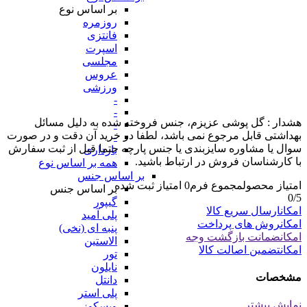
بر اساس نوع
روزمره
فانتزی
اسپرت
مجلسی
عروس
ورزشی
-
-
هشدار : گل پوشی عزیزم، جنس فروخته شده به دلیل مسائل
-
بهداشتی قابل مرجوع نمی باشد، لطفا در خرید آن دقت و در صورت
-
سوال یا مشاوره سایزبندی یا جنس پارچه حتما قبل از ثبت سفارش
بارداری
با کارشناسان فروش در ارتباط باشید.
همه بر اساس نوع
بر اساس جنس
امتیاز محصول
مجموع فرم
0
امتیاز ثبت شده
بر اساس جنس
0
/5
گیپور
امکان
ارسال سریع کالا
پلی آمید
امکان
روش های پرداخت
پنبه ای (نخی)
امکان
ضمانت بازگشت وجه
الاستین
امکان
تضمین اصالت کالا
تور
نایلون
مشخصات
دانتل
پلی استر
نمایش بیشتر
ویسکوز