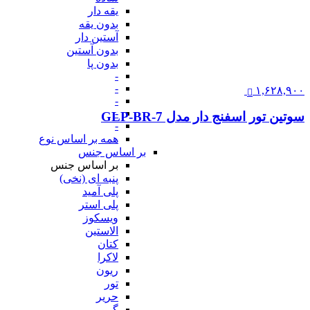
یقه دار
بدون یقه
آستین دار
بدون آستین
بدون پا
-
-
۱,۶۲۸,۹۰۰
-
-
سوتین تور اسفنج دار مدل GLP-BR-7
-
همه بر اساس نوع
بر اساس جنس
بر اساس جنس
پنبه ای (نخی)
پلی آمید
پلی استر
ویسکوز
الاستین
کتان
لاکرا
ریون
تور
حریر
گیپور